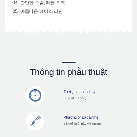
간단한 수술, 빠른 회복
아름다운 페이스 라인
Thông tin phẫu thuật
Thời gian phẫu thuật
30 phút ~ 1 tiếng
Phương pháp gây mê
gây mê ngủ, gây mê cục bộ