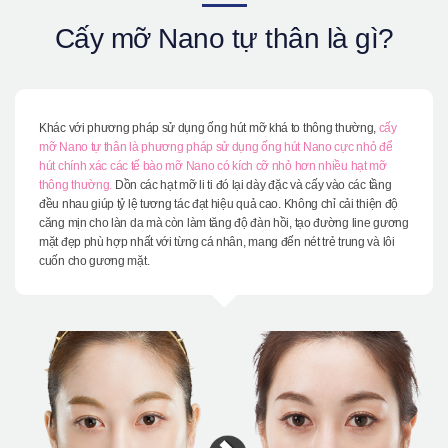
Giới thiệu bệnh viện
Cấy mỡ Nano tự thân là gì?
Phẫu thuật an toàn
Online Consultation
Real Selfie Review
Khác với phương pháp sử dụng ống hút mỡ khá to thông thường,
cấy
mỡ Nano tự thân là phương pháp sử dụng ống hút Nano cực nhỏ để
hút chính xác các tế bào mỡ Nano có kích cỡ nhỏ hơn nhiều hạt mỡ
thông thường.
Dồn các hạt mỡ li ti đó lại dày đặc và cấy vào các tầng
đều nhau giúp tỷ lệ tương tác đạt hiệu quả cao. Không chỉ cải thiện độ
căng mịn cho làn da mà còn làm tăng độ đàn hồi, tạo đường line gương
mặt đẹp phù hợp nhất với từng cá nhân, mang đến nét trẻ trung và lôi
cuốn cho gương mặt.