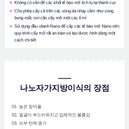
Không có vấn đề các khối tế bào mỡ tích tụ lại thành cục
Cho phép cấy cả trên các vùng da nhạy cảm như vùng
bọng mắt, nơi cần cấy mỡ một các tỉ mỉ
Sử dụng đầu xilanh Nano để cấy các tế bào mỡ Nano nên
quy trình cấy mỡ rất an toàn và tạo được hình dáng một
cách chi tiết
나노자가지방이식의 장점
높은 참여율
얼굴이 부드러워지고 입체적인 볼륨감
피부 탄력 증가