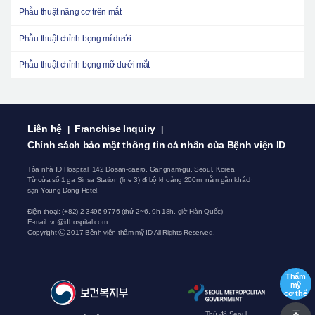
Phẫu thuật nâng cơ trên mắt
Phẫu thuật chỉnh bọng mí dưới
Phẫu thuật chỉnh bọng mỡ dưới mắt
Liên hệ
Franchise Inquiry
|
|
Chính sách bảo mật thông tin cá nhân của Bệnh viện ID
Tòa nhà ID Hospital, 142 Dosan-daero, Gangnam-gu, Seoul, Korea
Từ cửa số 1 ga Sinsa Station (line 3) đi bộ khoảng 200m, nằm gần khách
sạn Young Dong Hotel.
Điện thoại: (+82) 2-3496-9776 (thứ 2~6, 9h-18h, giờ Hàn Quốc)
E-mail:
vn@idhospital.com
Copyright ⓒ 2017 Bệnh viện thẩm mỹ ID All Rights Reserved.
Thẩm
mỹ
cơ thể
Thủ đô Seoul