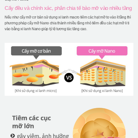
Cấy đều và chính xác, phân chia tế bào mỡ vào nhiều tầng
Nếu như cấy mỡ cơ bản sử dụng xi lanh macro tiêm các hạt mỡ to vào ít tầng thì
phương pháp cấy mỡ Nano chia thành nhiều tầng nhỏ tiêm đều các hạt mỡ li ti
vào bằng xi lanh Nano giúp tỷ lệ tương tác tăng cao.