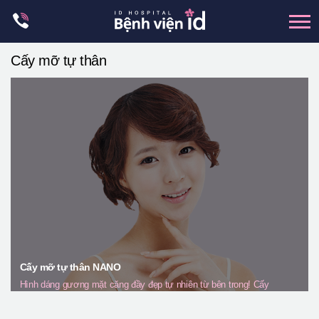
Skip
to
content
Cấy mỡ tự thân
xương hàm mặt
hai hàm
mũi
mắt
Trẻ hoá đàn hồi
Thẩm mỹ ngực
Trung tâm petit
Thẩm mỹ boby
Cấy mỡ tự thân NANO
Thẩm mỹ nam giới
Hình dáng gương mặt căng đầy đẹp tự nhiên từ bên trong! Cấy
Let Me In