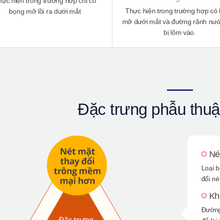
hực hiện trong trường hơp chỉ có
Thực hiện trong trường hợp có
bọng mỡ lồi ra dưới mắt
mỡ dưới mắt và đường rãnh nư
bị lõm vào.
Đặc trưng phẫu thuậ
Né
Loại b
đổi né
Kh
Đường