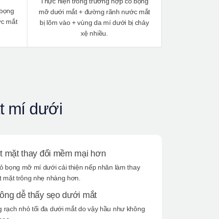
Thực hiện trong trường hợp có bọng
 bọng
mỡ dưới mắt + đường rãnh nước mắt
ớc mắt
bị lõm vào + vùng da mí dưới bị chảy
xệ nhiều.
t mí dưới
t mặt thay đổi mềm mại hơn
ỏ bọng mỡ mí dưới cải thiện nếp nhăn làm thay
t mặt trông nhẹ nhàng hơn.
ông dễ thấy sẹo dưới mắt
 rạch nhỏ tối đa dưới mắt do vậy hầu như không