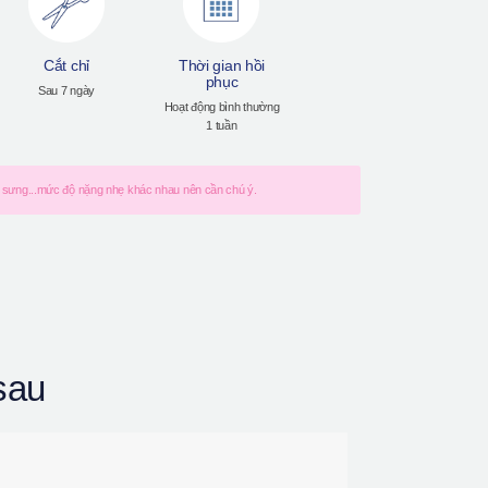
Cắt chỉ
Thời gian hồi
phục
Sau 7 ngày
Hoạt động bình thường
1 tuần
m, sưng...mức độ nặng nhẹ khác nhau nên cần chú ý.
sau