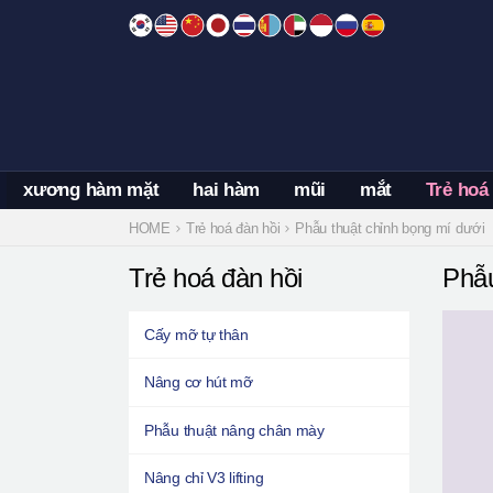
Skip
to
content
xương hàm mặt
hai hàm
mũi
mắt
Trẻ hoá
HOME
Trẻ hoá đàn hồi
Phẫu thuật chỉnh bọng mí dưới
Trẻ hoá đàn hồi
Phẫu
Cấy mỡ tự thân
Nâng cơ hút mỡ
Phẫu thuật nâng chân mày
Nâng chỉ V3 lifting