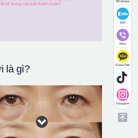
Whatsapp
mắt trẻ trung của tuổi thanh xuân!
Zalo
Viber
KakaoTalk
 là gì?
Instagram