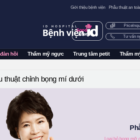
Giới thiệu bệnh viện
Phẫu thuật an toà
PriceInq
Tư vấn 
 đàn hồi
Thẩm mỹ ngực
Trung tâm petit
Thẩm m
 thuật chỉnh bọng mí dưới
Phẫ
Loại bỏ bọng mỡ d