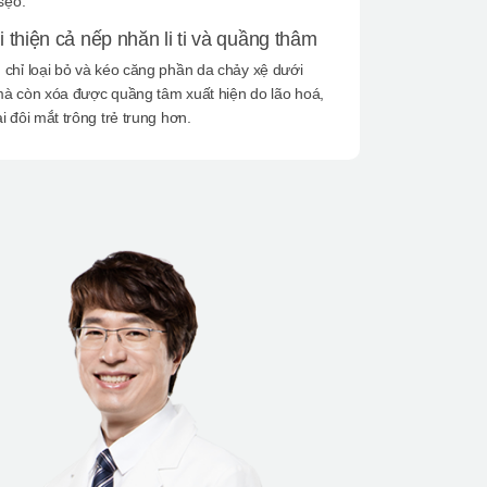
 sẹo.
i thiện cả nếp nhăn li ti và quầng thâm
chỉ loại bỏ và kéo căng phần da chảy xệ dưới
mà còn xóa được quầng tâm xuất hiện do lão hoá,
i đôi mắt trông trẻ trung hơn.