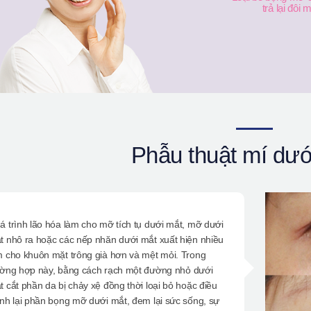
trả lại đôi 
Phẫu thuật mí dưới
á trình lão hóa làm cho mỡ tích tụ dưới mắt, mỡ dưới
t nhô ra hoặc các nếp nhăn dưới mắt xuất hiện nhiều
m cho khuôn mặt trông già hơn và mệt mỏi. Trong
ường hợp này, bằng cách rạch một đường nhỏ dưới
t cắt phần da bị chảy xệ đồng thời loại bỏ hoặc điều
ỉnh lại phần bọng mỡ dưới mắt, đem lại sức sống, sự