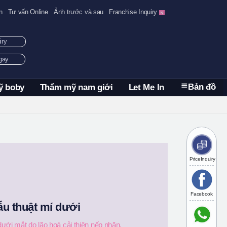
n
Tư vấn Online
Ảnh trước và sau
Franchise Inquiry
uiry
ngay
Bản đồ
ỹ boby
Thẩm mỹ nam giới
Let Me In
PriceInquiry
Facebook
u thuật mí dưới
ưới mắt do lão hoá cải thiện nếp nhăn,