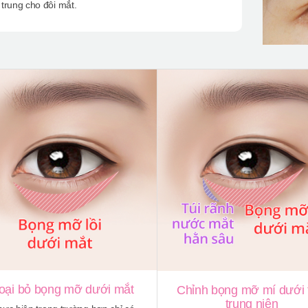
 trung cho đôi mắt.
oại bỏ bọng mỡ dưới mắt
Chỉnh bọng mỡ mí dưới 
trung niên