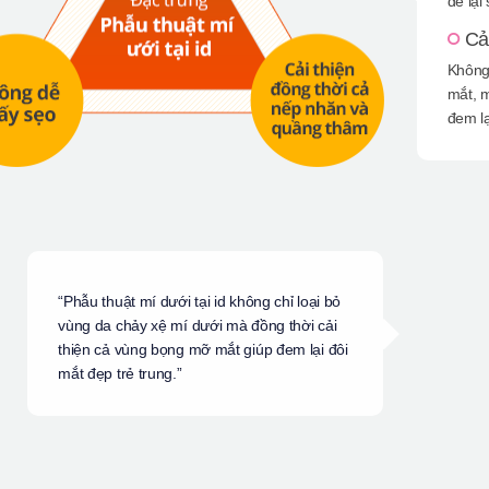
để lại
Cả
Không 
mắt, 
đem lạ
“Phẫu thuật mí dưới tại id không chỉ loại bỏ
vùng da chảy xệ mí dưới mà đồng thời cải
thiện cả vùng bọng mỡ mắt giúp đem lại đôi
mắt đẹp trẻ trung.”