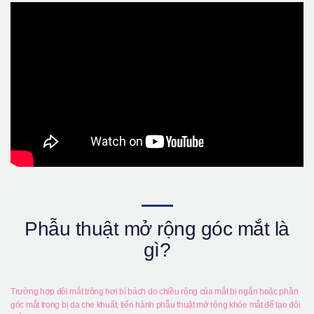
Giới thiệu bệnh viện
Phẫu thuật an toàn
Online Consultation
Real Selfie Review
Phẫu thuật mở rộng góc mắt là
gì?
Trường hợp đôi mắt trông hơi bí bách do chiều rộng của mắt bị ngắn hoặc phần
góc mắt trong bị da che khuất, tiến hành phẫu thuật mở rộng khóe mắt để tạo đôi