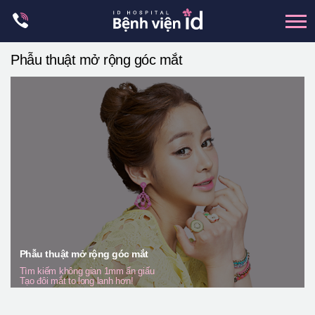
Skip
to
content
Phẫu thuật mở rộng góc mắt
xương hàm mặt
hai hàm
mũi
mắt
Trẻ hoá đàn hồi
Thẩm mỹ ngực
Trung tâm petit
Thẩm mỹ boby
Phẫu thuật mở rộng góc mắt
Tìm kiếm không gian 1mm ẩn giấu
Thẩm mỹ nam giới
Tạo đôi mắt to long lanh hơn!
Let Me In