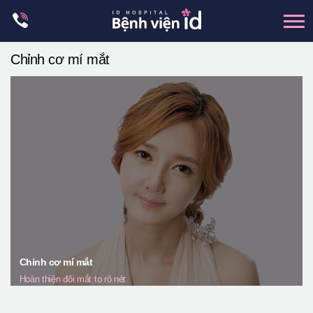
Skip
to
content
Chỉnh cơ mí mắt
xương hàm mặt
hai hàm
mũi
mắt
Trẻ hoá đàn hồi
Thẩm mỹ ngực
Trung tâm petit
Thẩm mỹ boby
Chỉnh cơ mí mắt
Thẩm mỹ nam giới
Hoàn thiện đôi mắt to rõ nét
Let Me In