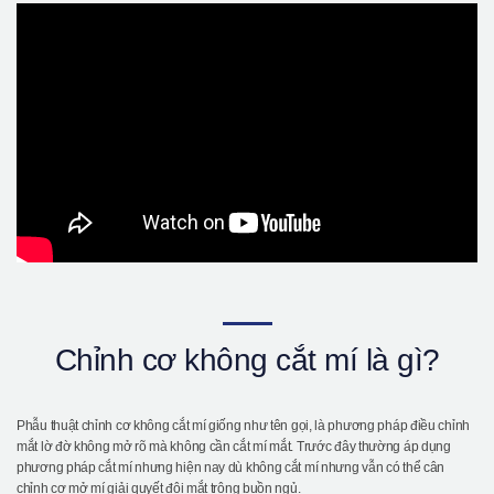
Giới thiệu bệnh viện
Phẫu thuật an toàn
Online Consultation
Real Selfie Review
Chỉnh cơ không cắt mí là gì?
Phẫu thuật chỉnh cơ không cắt mí giống như tên gọi, là phương pháp điều chỉnh
mắt lờ đờ không mở rõ mà không cần cắt mí mắt. Trước đây thường áp dụng
phương pháp cắt mí nhưng hiện nay dù không cắt mí nhưng vẫn có thể cân
chỉnh cơ mở mí giải quyết đôi mắt trông buồn ngủ.