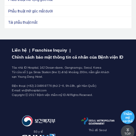
Phẫu thuật mở góc mắt dưới
Tái phẫu thuật mắt
Liên hệ
Franchise Inquiry
|
|
Chính sách bảo mật thông tin cá nhân của Bệnh viện ID
Tòa nhà ID Hospital, 142 Dosan-daero, Gangnam-gu, Seoul, Korea
Từ cửa số 1 ga Sinsa Station (line 3) đi bộ khoảng 200m, nằm gần khách
sạn Young Dong Hotel.
Điện thoại: (+82) 2-3496-9776 (thứ 2~6, 9h-18h, giờ Hàn Quốc)
E-mail:
vn@idhospital.com
Copyright ⓒ 2017 Bệnh viện thẩm mỹ ID All Rights Reserved.
Thẩm
mỹ
cơ thể
Thủ đô Seoul
Bộ y tế
TOP