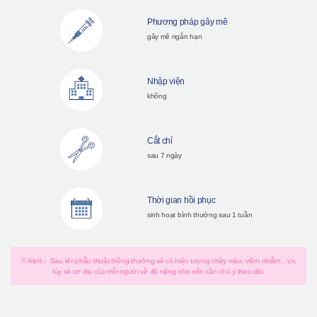
Phương pháp gây mê
gây mê ngắn hạn
Nhập viện
không
Cắt chỉ
sau 7 ngày
Thời gian hồi phục
sinh hoạt bình thường sau 1 tuần
※ Alert： Sau khi phẫu thuật thông thường sẽ có hiện tượng chảy máu, viêm nhiễm…v.v,
tùy và cơ địa của mỗi người về độ nặng nhẹ nên cần chú ý theo dõi.