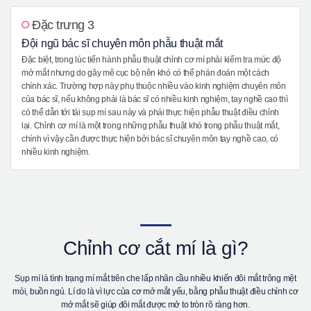
Đặc trưng 3
Đội ngũ bác sĩ chuyên môn phẫu thuật mắt
Đặc biệt, trong lúc tiến hành phẫu thuật chỉnh cơ mí phải kiểm tra mức độ
mở mắt nhưng do gây mê cục bộ nên khó có thể phán đoán một cách
chính xác. Trường hợp này phụ thuộc nhiều vào kinh nghiệm chuyên môn
của bác sĩ, nếu không phải là bác sĩ có nhiều kinh nghiệm, tay nghề cao thì
có thể dẫn tới tái sụp mí sau này và phải thực hiện phẫu thuật điều chỉnh
lại. Chỉnh cơ mí là một trong những phẫu thuật khó trong phẫu thuật mắt,
chính vì vậy cần được thực hiện bởi bác sĩ chuyên môn tay nghề cao, có
nhiều kinh nghiệm.
Chỉnh cơ cắt mí là gì?
Sụp mí là tình trạng mí mắt trên che lấp nhãn cầu nhiều khiến đôi mắt trông mệt
mỏi, buồn ngủ. Lí do là vì lực của cơ mở mắt yếu, bằng phẫu thuật điều chỉnh cơ
mở mắt sẽ giúp đôi mắt được mở to tròn rõ ràng hơn.