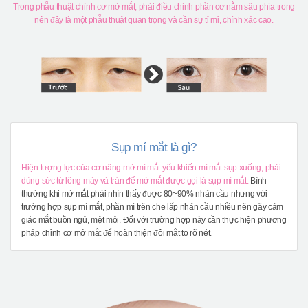
Trong phẫu thuật chỉnh cơ mở mắt, phải điều chỉnh phần cơ nằm sâu phía trong
nên đây là một phẫu thuật quan trọng và cần sự tỉ mỉ, chính xác cao.
Sụp mí mắt là gì?
Hiện tượng lực của cơ nâng mở mí mắt yếu khiến mí mắt sụp xuống, phải
dùng sức từ lông mày và trán để mở mắt được gọi là sụp mí mắt.
Bình
thường khi mở mắt phải nhìn thấy được 80~90% nhãn cầu nhưng với
trường hợp sụp mí mắt, phần mí trên che lấp nhãn cầu nhiều nên gây cảm
giác mắt buồn ngủ, mệt mỏi. Đối với trường hợp này cần thực hiện phương
pháp chỉnh cơ mở mắt để hoàn thiện đôi mắt to rõ nét.