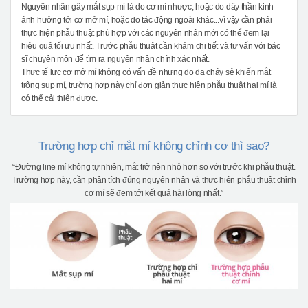
Nguyên nhân gây mắt sụp mí là do cơ mí nhược, hoặc do dây thần kinh
ảnh hưởng tới cơ mở mí, hoặc do tác động ngoài khác...vì vậy cần phải
thực hiện phẫu thuật phù hợp với các nguyên nhân mới có thể đem lại
hiệu quả tối ưu nhất. Trước phẫu thuật cần khám chi tiết và tư vấn với bác
sĩ chuyên môn để tìm ra nguyên nhân chính xác nhất.
Thực tế lực cơ mở mí không có vấn đề nhưng do da chảy sệ khiến mắt
trông sụp mí, trường hợp này chỉ đơn giản thực hiện phẫu thuật hai mí là
có thể cải thiện được.
Trường hợp chỉ mắt mí không chỉnh cơ thì sao?
“Đường line mí không tự nhiên, mắt trở nên nhỏ hơn so với trước khi phẫu thuật.
Trường hợp này, cần phân tích đúng nguyên nhân và thực hiện phẫu thuật chỉnh
cơ mí sẽ đem tới kết quả hài lòng nhất.”