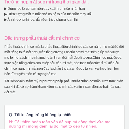
Trường hợp mắt sụp mí trong thời gian dài,
▶ Dùng lực từ cơ trán nên gây xuất hiện nếp nhăn trán
▶ Hiện tượng mắt to mắt nhỏ do độ to của mắt dần thay đổi
▶ Ảnh hưởng thị lực, dẫn đến triệu chứng loạn thị
Đặc trưng phẫu thuật cắt mí chỉnh cơ
Phẫu thuật chỉnh cơ mắt là phẫu thuật điều chỉnh lực của cơ nâng mở mắt để đôi
mắt trông to rõ nét hơn, việc tăng cường lực của cơ mí mắt trên giúp mắt được
mở to một cách nhẹ nhàng, hoàn thiện đôi mắt đẹp lí tưởng.Chỉnh cơ mắt được
thực hiện bằng cách can thiệp sâu vào mí mắt, bóc tách một cách tỉ mỉ để điều
chỉnh cơ nâng mí mắt nên đây là phẫu thuật cần được tư vấn và thực hiện bởi
bác sĩ chuyên môn có tay nghề cao.
Tại Bệnh viện thẩm mỹ id phương pháp phẫu thuật chỉnh cơ mắt được thực hiện
sau khi đã có sự thăm khám kiểm tra chính xác và tính toán đến sự hài hòa của
đôi mắt.
Q: Tôi lo lắng trông không tự nhiên.
id: Cải thiện hoàn toàn vấn đề sụp mí đồng thời vừa tạo
đường mí mỏng đem lại đôi mắt to đẹp tự nhiên.