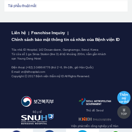
Tái phẫu thuật mắt
Liên hệ
Franchise Inquiry
|
|
Chính sách bảo mật thông tin cá nhân của Bệnh viện ID
Tòa nhà ID Hospital, 142 Dosan-daero, Gangnam-gu, Seoul, Korea
Từ cửa số 1 ga Sinsa Station (line 3) đi bộ khoảng 200m, nằm gần khách
sạn Young Dong Hotel.
Điện thoại: (+82) 2-3496-9776 (thứ 2~6, 9h-18h, giờ Hàn Quốc)
E-mail:
vn@idhospital.com
Copyright ⓒ 2017 Bệnh viện thẩm mỹ ID All Rights Reserved.
Thẩm
mỹ
cơ thể
Thủ đô Seoul
Bộ y tế
TOP
Viện phát triển công nghiệp y tế Hàn
Bệnh viện Đại học Quốc gia Seoul
Quốc