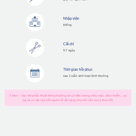
Nhập viện
không
Cắt chỉ
5-7 ngày
Thời gian hồi phục
sau 1 tuần sinh hoạt bình thường
※ Alert： Sau khi phẫu thuật thông thường sẽ có hiện tượng chảy máu, viêm nhiễm…v.v,
tùy và cơ địa của mỗi người về độ nặng nhẹ nên cần chú ý theo dõi.