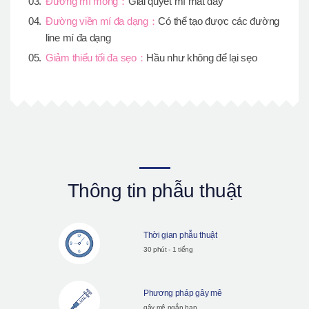
Đường mí mỏng：
Giải quyết mí mắt dày
Đường viền mí đa dạng：
Có thể tạo được các đường
line mí đa dạng
Giảm thiểu tối đa sẹo：
Hầu như không để lại sẹo
Thông tin phẫu thuật
Thời gian phẫu thuật
30 phút - 1 tiếng
Phương pháp gây mê
gây mê ngắn hạn