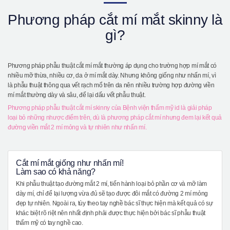
Giới thiệu bệnh viện
Phương pháp cắt mí mắt skinny là
Phẫu thuật an toàn
gì?
Online Consultation
Real Selfie Review
Phương pháp phẫu thuật cắt mí mắt thường áp dụng cho trường hợp mí mắt có
nhiều mỡ thừa, nhiều cơ, da ở mí mắt dày. Nhưng không giống như nhấn mí, vì
là phẫu thuật thông qua vết rạch mổ trên da nên nhiều trường hợp đường viền
mí mắt thường dày và sâu, để lại dấu vết phẫu thuật.
Phương pháp phẫu thuật cắt mí skinny của Bệnh viện thẩm mỹ id là giải pháp
loại bỏ những nhược điểm trên, dù là phương pháp cắt mí nhưng đem lại kết quả
đường viền mắt 2 mí mỏng và tự nhiên như nhấn mí.
Cắt mí mắt giống như nhấn mí!
Làm sao có khả năng?
Khi phẫu thuật tạo đường mắt 2 mí, tiến hành loại bỏ phần cơ và mỡ làm
dày mí, chỉ để lại lượng vừa đủ sẽ tạo được đôi mắt có đường 2 mí mỏng
đẹp tự nhiên. Ngoài ra, tùy theo tay nghề bác sĩ thực hiện mà kết quả có sự
khác biệt rõ riệt nên nhất định phải được thực hiện bởi bác sĩ phẫu thuật
thẩm mỹ có tay nghề cao.