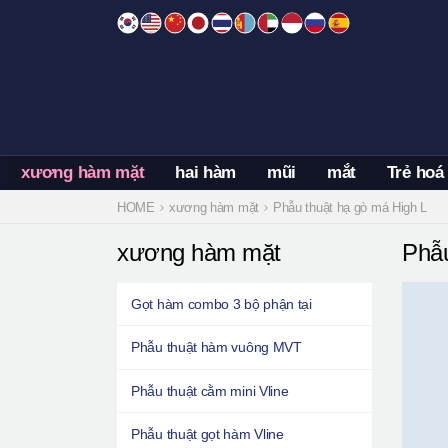
Skip
to
content
xương hàm mặt
hai hàm
mũi
mắt
Trẻ hoá
HOME
xương hàm mặt
Phẫu thuật hạ gò má High L
xương hàm mặt
Phẫu
Gọt hàm combo 3 bộ phận tại
Phẫu thuật hàm vuông MVT
Phẫu thuật cằm mini Vline
Phẫu thuật gọt hàm Vline