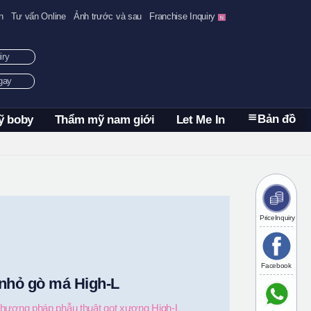
n
Tư vấn Online
Ảnh trước và sau
Franchise Inquiry
uiry
ngay
Bản đồ
ỹ boby
Thẩm mỹ nam giới
Let Me In
PriceInquiry
Facebook
nhỏ gò má High-L
hương pháp phẫu thuật gọt xương High-L