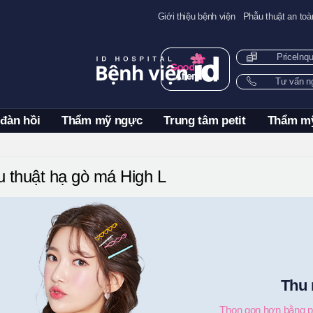
Giới thiệu bệnh viện
Phẫu thuật an toà
PriceInq
Tư vấn 
 đàn hồi
Thẩm mỹ ngực
Trung tâm petit
Thẩm m
 thuật hạ gò má High L
Thu 
Thon gọn hơn bằng p