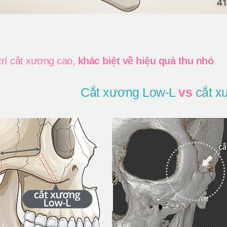
 trí cắt xương cao,
khác biệt về hiệu quả thu nhỏ
Cắt xương Low-L
vs
cắt x