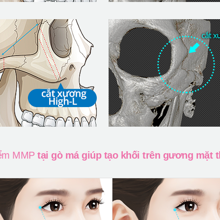
iểm MMP
tại gò má giúp tạo khối trên gương mặt 