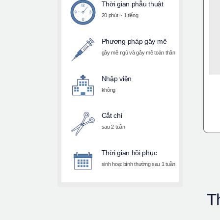
Thời gian phẫu thuật
20 phút ~ 1 tiếng
Phương pháp gây mê
gây mê ngủ và gây mê toàn thân
Nhập viện
không
Cắt chỉ
sau 2 tuần
Thời gian hồi phục
sinh hoạt bình thường sau 1 tuần
T