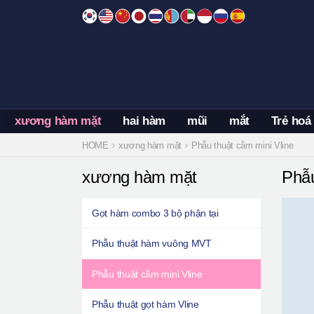
Skip
to
content
xương hàm mặt
hai hàm
mũi
mắt
Trẻ hoá
HOME
xương hàm mặt
Phẫu thuật cằm mini Vline
xương hàm mặt
Phẫu
Gọt hàm combo 3 bộ phận tại
Phẫu thuật hàm vuông MVT
Phẫu thuật cằm mini Vline
Phẫu thuật gọt hàm Vline