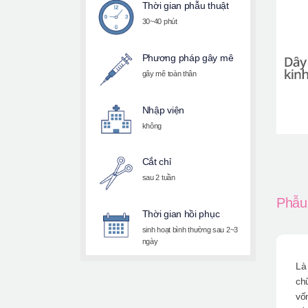
Thời gian phẫu thuật
30~40 phút
Phương pháp gây mê
gây mê toàn thân
Nhập viện
không
Cắt chỉ
sau 2 tuần
Phẫu 
Thời gian hồi phục
sinh hoạt bình thường sau 2~3
ngày
Là
ch
vố