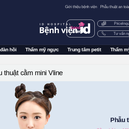
Giới thiệu bệnh viện
Phẫu thuật an toà
PriceInq
Tư vấn 
 đàn hồi
Thẩm mỹ ngực
Trung tâm petit
Thẩm m
 thuật cằm mini Vline
Phẫu t