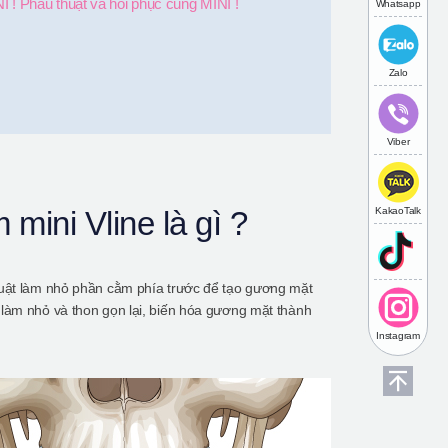
! Phẫu thuật và hồi phục cũng MINI !
Whatsapp
Zalo
Viber
KakaoTalk
ini Vline là gì ?
huật làm nhỏ phần cằm phía trước để tạo gương mặt
làm nhỏ và thon gọn lại, biến hóa gương mặt thành
Instagram