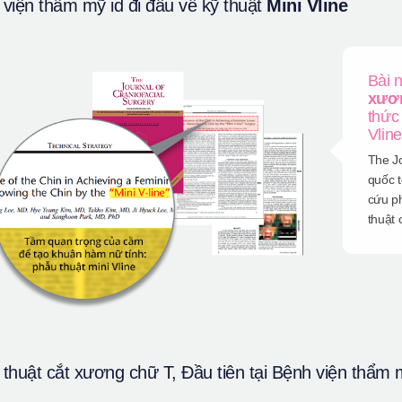
viện thẩm mỹ id đi đầu về kỹ thuật
Mini Vline
Bài 
xươn
thức 
Vline
The Jo
quốc t
cứu ph
thuật 
thuật cắt xương chữ T, Đầu tiên tại Bệnh viện thẩm 