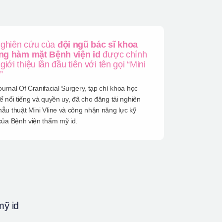
nghiên cứu của
đội ngũ bác sĩ khoa
g hàm mặt Bệnh viện id
được chính
giới thiệu lần đầu tiên với tên gọi “Mini
”
urnal Of Cranifacial Surgery, tạp chí khoa học
ế nổi tiếng và quyền uy, đã cho đăng tải nghiên
ẫu thuật Mini Vline và công nhận năng lực kỹ
của Bệnh viện thẩm mỹ id.
mỹ id