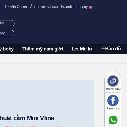
n
Tư vấn Online
Ảnh trước và sau
Franchise Inquiry
uiry
ngay
Bản đồ
ỹ boby
Thẩm mỹ nam giới
Let Me In
PriceInquiry
Facebook
huật cằm Mini Vline