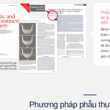
Phẫu
lại 
viện
Bệnh v
thẩm 
xương
đã đượ
chỉnh
giới c
Phương pháp phẫu thuậ