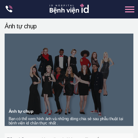
Skip
to
content
Ảnh tự chụp
xương hàm mặt
hai hàm
mũi
mắt
Trẻ hoá đàn hồi
Thẩm mỹ ngực
Trung tâm petit
Thẩm mỹ boby
Ảnh tự chụp
Bạn có thể xem hình ảnh và những dòng chia sẻ sau phẫu thuật tại
Thẩm mỹ nam giới
bệnh viện id chân thực nhất .
Let Me In