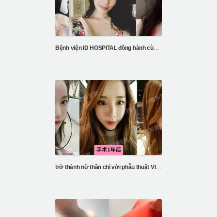
Bệnh viện ID HOSPITAL đồng hành cùng sự thay đổi của Kayla’s FFS
trở thành nữ thần chỉ với phẫu thuật Vline và gò má