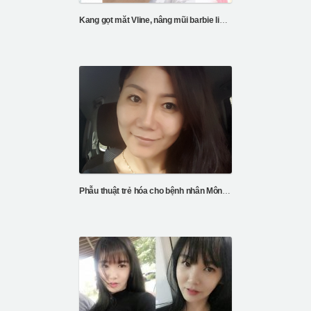
Kang gọt măt Vline, nâng mũi barbie line, căng da chỉ V3, cắt mí
Phẫu thuật trẻ hóa cho bệnh nhân Mông Cổ của bệnh viện ID