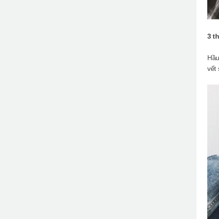
3 t
Hầu
vết