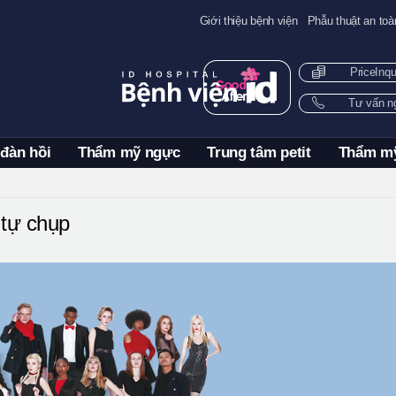
Giới thiệu bệnh viện
Phẫu thuật an toà
PriceInq
Tư vấn 
 đàn hồi
Thẩm mỹ ngực
Trung tâm petit
Thẩm m
tự chụp