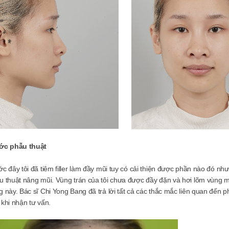
ớc phẫu thuật
ớc đây tôi đã tiêm filler làm đầy mũi tuy có cải thiện được phần nào đó n
u thuật nâng mũi. Vùng trán của tôi chưa được đầy đặn và hơi lõm vùng má
g này. Bác sĩ Chi Yong Bang đã trả lời tất cả các thắc mắc liên quan đến ph
 khi nhận tư vấn.