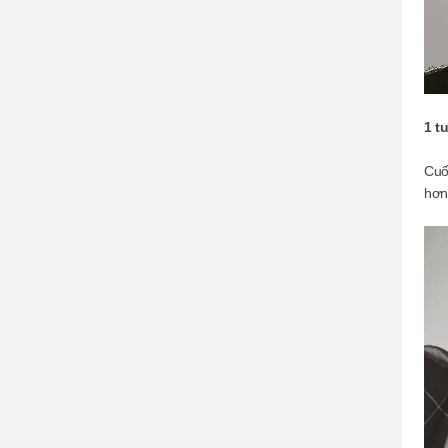
1 t
Cuố
hơn.