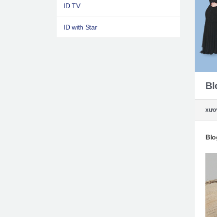
ID TV
ID with Star
Bl
xươ
Blo