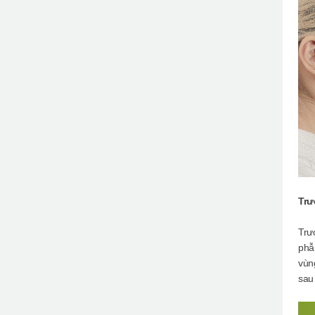
Trư
Trư
phẫ
vùn
sau