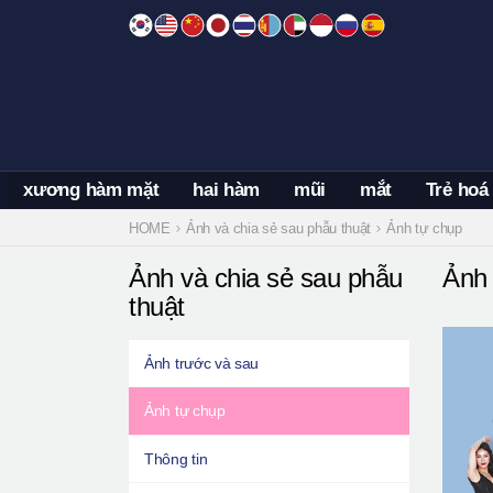
Skip
to
content
xương hàm mặt
hai hàm
mũi
mắt
Trẻ hoá
HOME
Ảnh và chia sẻ sau phẫu thuật
Ảnh tự chụp
Ảnh và chia sẻ sau phẫu
Ảnh 
thuật
Ảnh trước và sau
Ảnh tự chụp
Thông tin