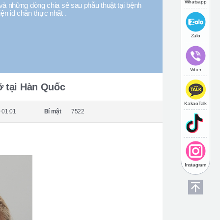
Whatsapp
và những dòng chia sẻ sau phẫu thuật tại bệnh
iện id chân thực nhất .
Zalo
Viber
ỡ tại Hàn Quốc
KakaoTalk
 01:01
Bí mật
7522
Instagram