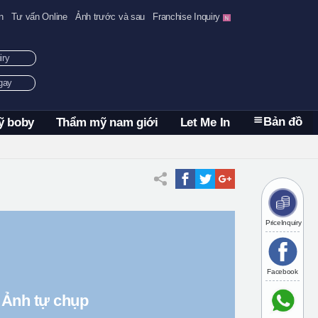
n
Tư vấn Online
Ảnh trước và sau
Franchise Inquiry
uiry
ngay
Bản đồ
ỹ boby
Thẩm mỹ nam giới
Let Me In
PriceInquiry
Facebook
Ảnh tự chụp