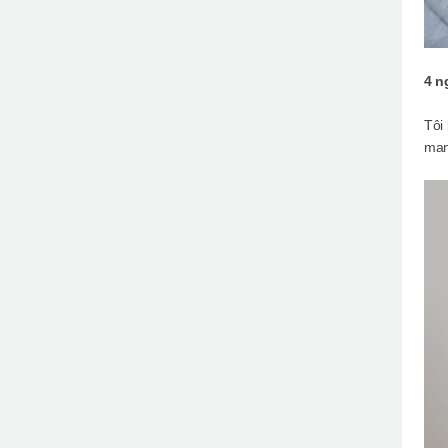
4 n
Tôi
man