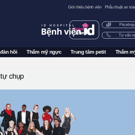
Giới thiệu bệnh viện
Phẫu thuật an toà
PriceInq
Tư vấn 
 đàn hồi
Thẩm mỹ ngực
Trung tâm petit
Thẩm m
tự chụp