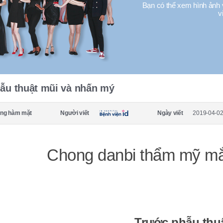
Bạn có thể xem hình ảnh 
v
ẫu thuật mũi và nhấn mý
ng hàm mặt
Người viết
Ngày viết
2019-04-02
Chong danbi thẩm mỹ mắt
Trước phẫu thu