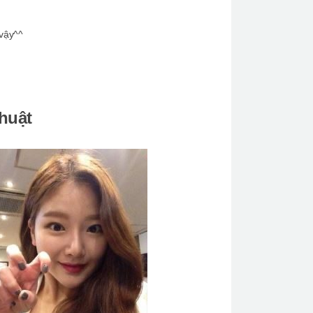
 vậy^^
huật