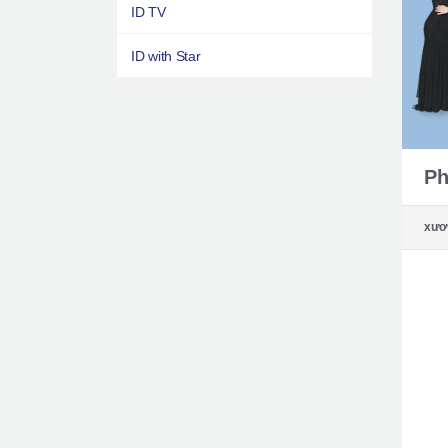
ID TV
ID with Star
Ph
xươ