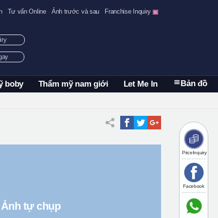
n
Tư vấn Online
Ảnh trước và sau
Franchise Inquiry
uiry
ngay
Bản đồ
ỹ boby
Thẩm mỹ nam giới
Let Me In
PriceInquiry
Facebook
Ảnh tự chụp