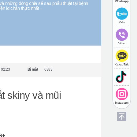
Whatsapp
và những dòng chia sẻ sau phẫu thuật tại bệnh
iện id chân thực nhất .
Zalo
Viber
KakaoTalk
 02:23
Bí mật
6383
 skiny và mũi
Instagram
ật