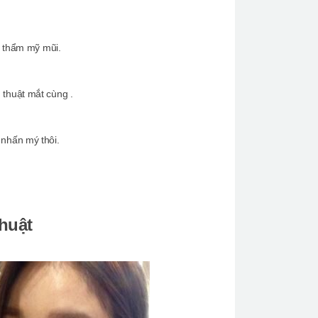
h thẩm mỹ mũi.
 thuật mắt cùng .
 nhấn mý thôi.
huật