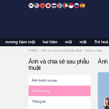
Skip
to
content
xương hàm mặt
hai hàm
mũi
mắt
Trẻ hoá
HOME
Ảnh và chia sẻ sau phẫu thuật
Ảnh tự chụp
Ảnh và chia sẻ sau phẫu
Ảnh 
thuật
Ảnh trước và sau
Ảnh tự chụp
Thông tin