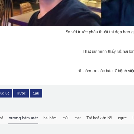
So với trước phẫu thuật thì đẹp hơn g
Thật sự mình thấy rất hài lò
rất cám ơn các bác sĩ bệnh việ
ục lục
Trước
Sau
hể
xương hàm mặt
hai hàm
mũi
mắt
Trẻ hoá đàn hồi
ngực