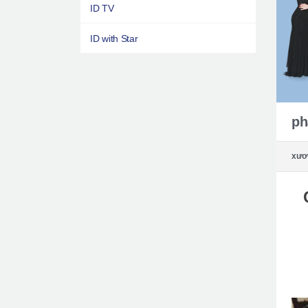
ID TV
ID with Star
ph
xươ