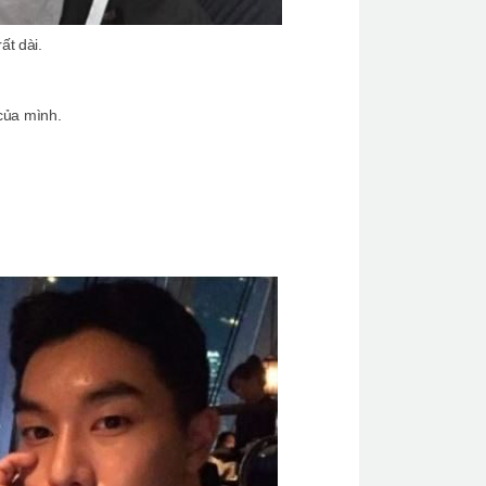
ất dài.
của mình.