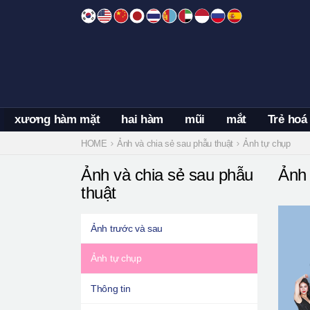
Skip
to
content
xương hàm mặt
hai hàm
mũi
mắt
Trẻ hoá
HOME
Ảnh và chia sẻ sau phẫu thuật
Ảnh tự chụp
Ảnh và chia sẻ sau phẫu
Ảnh 
thuật
Ảnh trước và sau
Ảnh tự chụp
Thông tin