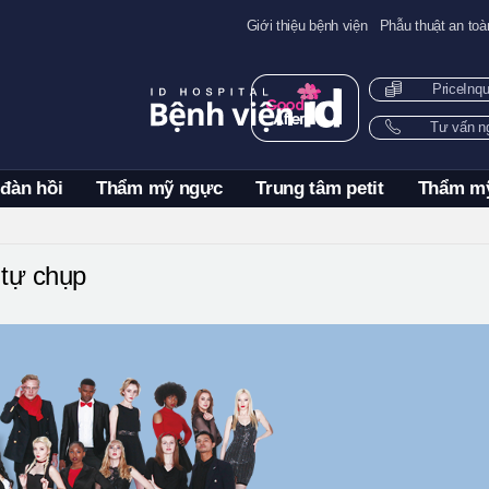
Giới thiệu bệnh viện
Phẫu thuật an toà
PriceInq
Tư vấn 
 đàn hồi
Thẩm mỹ ngực
Trung tâm petit
Thẩm m
tự chụp