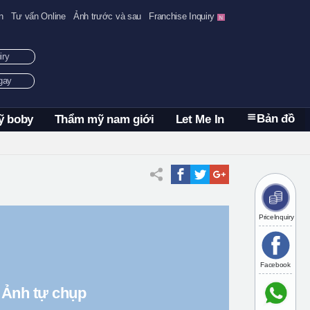
n
Tư vấn Online
Ảnh trước và sau
Franchise Inquiry
uiry
ngay
Bản đồ
ỹ boby
Thẩm mỹ nam giới
Let Me In
PriceInquiry
Facebook
Ảnh tự chụp