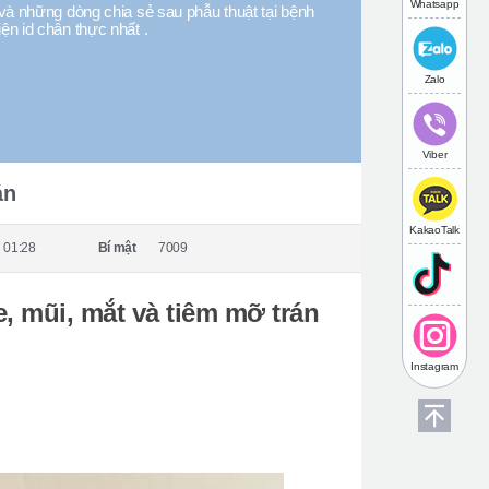
Whatsapp
và những dòng chia sẻ sau phẫu thuật tại bệnh
iện id chân thực nhất .
Zalo
Viber
án
KakaoTalk
 01:28
Bí mật
7009
, mũi, mắt và tiêm mỡ trán
Instagram