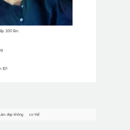
ấp 100 lần.
ng
n ID!
Làm đẹp không
cơ thể