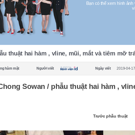
Bạn có thể xem hình ảnh 
v
ẫu thuật hai hàm , vline, mũi, mắt và tiêm mỡ tr
ng hàm mặt
Người viết
Ngày viết
2019-04-17
Chong Sowan / phẫu thuật hai hàm , vline
Trước phẫu thuật