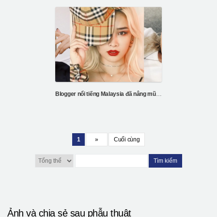
Blogger nổi tiếng Malaysia đã nâng mũi và tiêm mỡ tại Hàn Quốc
1
»
Cuối cùng
Tìm kiếm
Ảnh và chia sẻ sau phẫu thuật