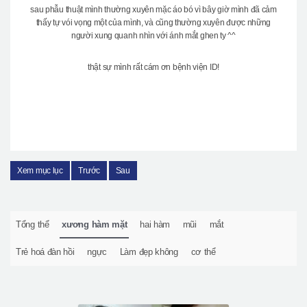
sau phẫu thuật mình thường xuyên mặc áo bó vì bây giờ mình đã cảm
thấy tự vói vọng một của mình, và cũng thường xuyên được những
người xung quanh nhìn với ánh mắt ghen ty ^^
thật sự mình rất cám ơn bệnh viện ID!
Xem mục lục
Trước
Sau
Tổng thể
xương hàm mặt
hai hàm
mũi
mắt
Trẻ hoá đàn hồi
ngực
Làm đẹp không
cơ thể