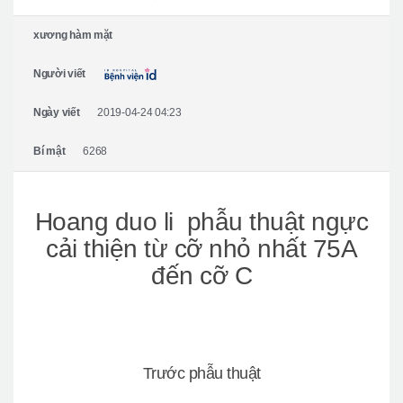
Giới thiệu bệnh viện
xương hàm mặt
Phẫu thuật an toàn
Người viết
Online Consultation
Real Selfie Review
Ngày viết
2019-04-24 04:23
Bí mật
6268
Hoang duo li phẫu thuật ngực
cải thiện từ cỡ nhỏ nhất 75A
đến cỡ C
Trước phẫu thuật