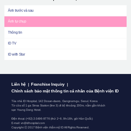
Ảnh trước và sau
Ảnh tự chụp
Thông tin
ID TV
ID with Star
Liên hệ
Franchise Inquiry
|
|
Chính sách bảo mật thông tin cá nhân của Bệnh viện ID
Tòa nhà ID Hospital, 142 Dosan-daero, Gangnam-gu, Seoul, Korea
Từ cửa số 1 ga Sinsa Station (line 3) đi bộ khoảng 200m, nằm gần khách
sạn Young Dong Hotel.
Điện thoại:
(+82) 2-3496-9776
(thứ 2~6, 9h-18h, giờ Hàn Quốc)
E-mail:
vn@idhospital.com
Copyright ⓒ 2017 Bệnh viện thẩm mỹ ID All Rights Reserved.