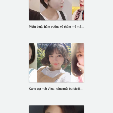
Phẫu thuật hàm vuông và thẩm mỹ mắt tại ID
Kang gọt măt Vline, nâng mũi barbie line, căng da chỉ V3, cắt mí