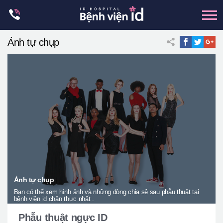
Skip
to
content
Ảnh tự chụp
xương hàm mặt
hai hàm
mũi
mắt
Trẻ hoá đàn hồi
Thẩm mỹ ngực
Trung tâm petit
Thẩm mỹ boby
Ảnh tự chụp
Bạn có thể xem hình ảnh và những dòng chia sẻ sau phẫu thuật tại
Thẩm mỹ nam giới
bệnh viện id chân thực nhất .
Let Me In
Phẫu thuật ngực ID