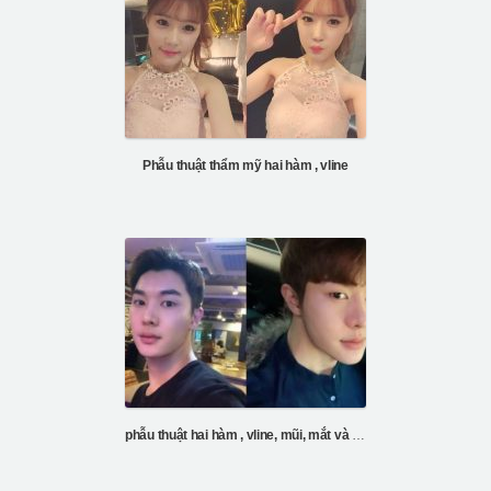
Phẫu thuật thẩm mỹ hai hàm , vline
phẫu thuật hai hàm , vline, mũi, mắt và tiêm mỡ trán