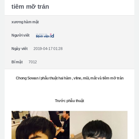
Giới thiệu bệnh viện
tiêm mỡ trán
Phẫu thuật an toàn
xương hàm mặt
Online Consultation
Người viết
Real Selfie Review
Ngày viết
2019-04-17 01:28
Bí mật
7012
Chong Sowan / phẫu thuật hai hàm , vline, mũi, mắt và tiêm mỡ trán
Trước phẫu thuật