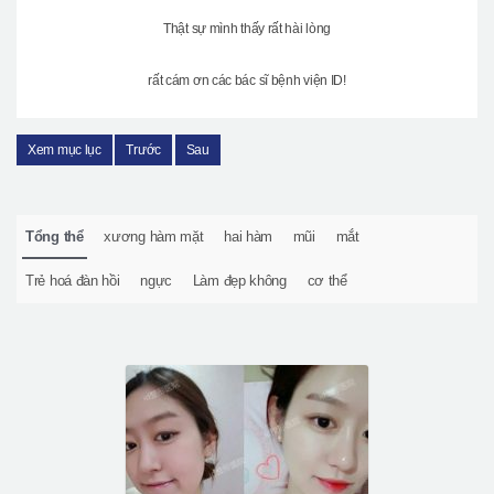
Thật sự mình thấy rất hài lòng
rất cám ơn các bác sĩ bệnh viện ID!
Xem mục lục
Trước
Sau
Tổng thể
xương hàm mặt
hai hàm
mũi
mắt
Trẻ hoá đàn hồi
ngực
Làm đẹp không
cơ thể