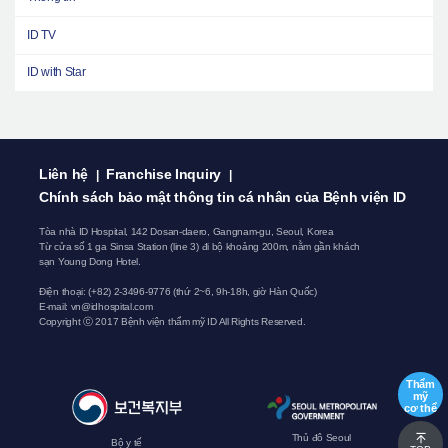
ID TV
ID with Star
Liên hệ
Franchise Inquiry
|
|
Chính sách bảo mật thông tin cá nhân của Bệnh viện ID
Tòa nhà ID Hospital, 142 Dosan-daero, Gangnam-gu, Seoul, Korea
Từ cửa số 1 ga Sinsa Station (line 3) đi bộ khoảng 200m, nằm gần khách
sạn Young Dong Hotel.
Điện thoại:
(+82) 2-3496-9776
(thứ 2~6, 9h-18h, giờ Hàn Quốc)
E-mail:
vn@idhospital.com
Copyright ⓒ 2017 Bệnh viện thẩm mỹ ID All Rights Reserved.
Thẩm
mỹ
cơ thể
Thủ đô Seoul
Bộ y tế