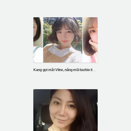
Kang gọt măt Vline, nâng mũi barbie line, căng da chỉ V3, cắt mí