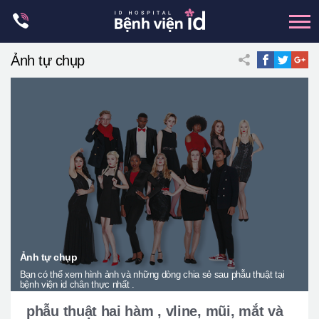
Skip
to
content
Ảnh tự chụp
xương hàm mặt
hai hàm
mũi
mắt
Trẻ hoá đàn hồi
Thẩm mỹ ngực
Trung tâm petit
Thẩm mỹ boby
Ảnh tự chụp
Bạn có thể xem hình ảnh và những dòng chia sẻ sau phẫu thuật tại
Thẩm mỹ nam giới
bệnh viện id chân thực nhất .
Let Me In
phẫu thuật hai hàm , vline, mũi, mắt và