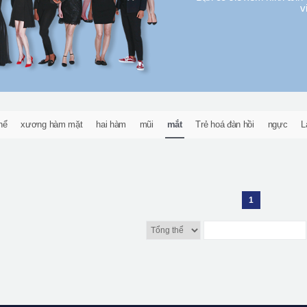
v
hể
xương hàm mặt
hai hàm
mũi
mắt
Trẻ hoá đàn hồi
ngực
L
1