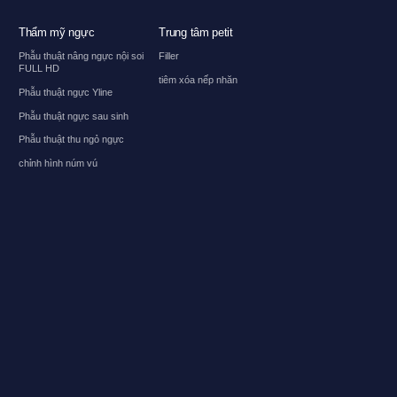
Thẩm mỹ ngực
Trung tâm petit
Phẫu thuật nâng ngực nội soi
Filler
FULL HD
tiêm xóa nếp nhăn
Phẫu thuật ngực Yline
Phẫu thuật ngực sau sinh
Phẫu thuật thu ngỏ ngực
chỉnh hình núm vú
t