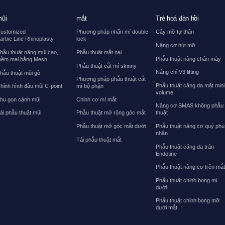
ũi
mắt
Trẻ hoá đàn hồi
ustomized
Phương pháp nhấn mí double
Cấy mỡ tự thân
arbie Line Rhinoplasty
lock
Nâng cơ hút mỡ
hẫu thuật nâng mũi cao,
Phẫu thuật mắt nai
Phẫu thuật nâng chân mày
ềm mại bằng Mesh
Phẫu thuật cắt mí skinny
Nâng chỉ V3 lifting
hẫu thuật mũi gồ
Phương pháp phẫu thuật cắt
Phẫu thuật căng da mặt mini
hỉnh hình đầu mũi C-point
mí bộ phận
volume
hu gọn cánh mũi
Chỉnh cơ mí mắt
Nâng cơ SMAS không phẫu
ái phẫu thuật mũi
Phẫu thuật mở rộng góc mắt
thuật
Phẫu thuật mở góc mắt dưới
Phẫu thuật nâng cơ quý phu
nhân
Tái phẫu thuật mắt
Phẫu thuật căng da trán
Endotine
Phẫu thuật nâng cơ trên mắ
Phẫu thuật chỉnh bọng mí
dưới
Phẫu thuật chỉnh bọng mỡ
dưới mắt