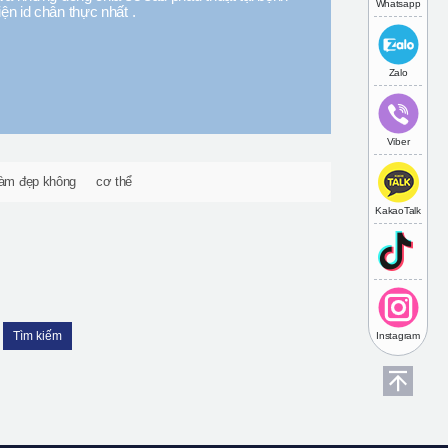
Whatsapp
iện id chân thực nhất .
Zalo
Viber
àm đẹp không
cơ thể
KakaoTalk
Tìm kiếm
Instagram