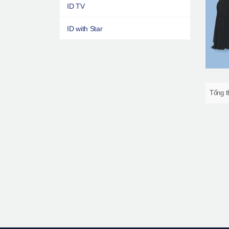
ID TV
ID with Star
Tổng t