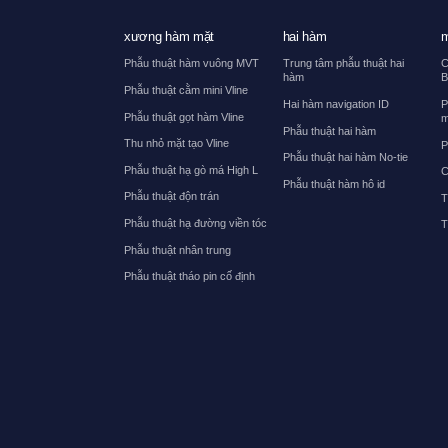
xương hàm mặt
hai hàm
m
Phẫu thuật hàm vuông MVT
Trung tâm phẫu thuật hai
C
hàm
B
Phẫu thuật cằm mini Vline
Hai hàm navigation ID
P
Phẫu thuật gọt hàm Vline
m
Phẫu thuật hai hàm
Thu nhỏ mặt tạo Vline
P
Phẫu thuật hai hàm No-tie
Phẫu thuật hạ gò má High L
C
Phẫu thuật hàm hô id
Phẫu thuật độn trán
T
Phẫu thuật hạ đường viền tóc
T
Phẫu thuật nhân trung
Phẫu thuật tháo pin cố định