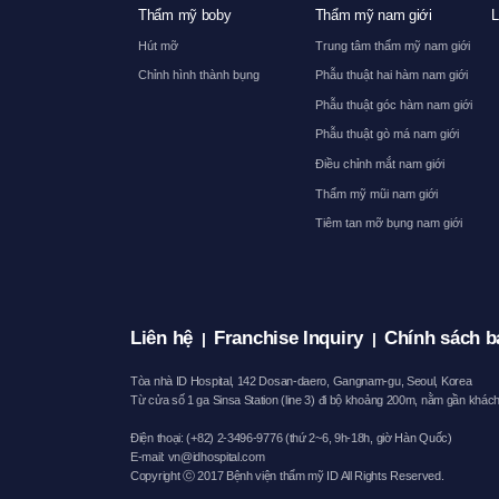
Thẩm mỹ boby
Thẩm mỹ nam giới
L
Hút mỡ
Trung tâm thẩm mỹ nam giới
Chỉnh hình thành bụng
Phẫu thuật hai hàm nam giới
Phẫu thuật góc hàm nam giới
Phẫu thuật gò má nam giới
Điều chỉnh mắt nam giới
Thẩm mỹ mũi nam giới
Tiêm tan mỡ bụng nam giới
Liên hệ
Franchise Inquiry
Chính sách b
|
|
Tòa nhà ID Hospital, 142 Dosan-daero, Gangnam-gu, Seoul, Korea
Từ cửa số 1 ga Sinsa Station (line 3) đi bộ khoảng 200m, nằm gần khá
Điện thoại: (+82) 2-3496-9776 (thứ 2~6, 9h-18h, giờ Hàn Quốc)
E-mail:
vn@idhospital.com
Copyright ⓒ 2017 Bệnh viện thẩm mỹ ID All Rights Reserved.