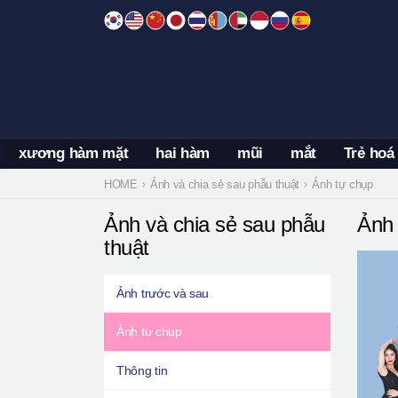
Skip
to
content
xương hàm mặt
hai hàm
mũi
mắt
Trẻ hoá
HOME
Ảnh và chia sẻ sau phẫu thuật
Ảnh tự chụp
Ảnh và chia sẻ sau phẫu
Ảnh 
thuật
Ảnh trước và sau
Ảnh tự chụp
Thông tin