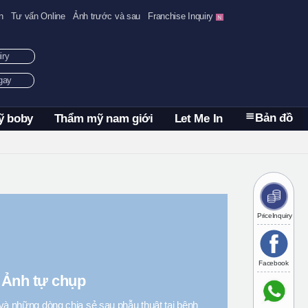
n
Tư vấn Online
Ảnh trước và sau
Franchise Inquiry
uiry
ngay
Bản đồ
ỹ boby
Thẩm mỹ nam giới
Let Me In
PriceInquiry
Facebook
Ảnh tự chụp
và những dòng chia sẻ sau phẫu thuật tại bệnh