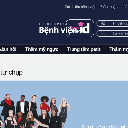
Giới thiệu bệnh viện
Phẫu thuật an toà
PriceInq
Tư vấn 
 đàn hồi
Thẩm mỹ ngực
Trung tâm petit
Thẩm m
tự chụp
Bạn có thể xem hình ảnh 