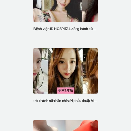
Bệnh viện ID HOSPITAL đồng hành cùng sự thay đổi của Kayla’s FFS
trở thành nữ thần chỉ với phẫu thuật Vline và gò má