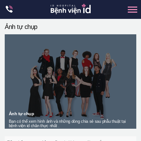
Skip
to
content
Ảnh tự chụp
xương hàm mặt
hai hàm
mũi
mắt
Trẻ hoá đàn hồi
Thẩm mỹ ngực
Trung tâm petit
Thẩm mỹ boby
Ảnh tự chụp
Bạn có thể xem hình ảnh và những dòng chia sẻ sau phẫu thuật tại
Thẩm mỹ nam giới
bệnh viện id chân thực nhất .
Let Me In