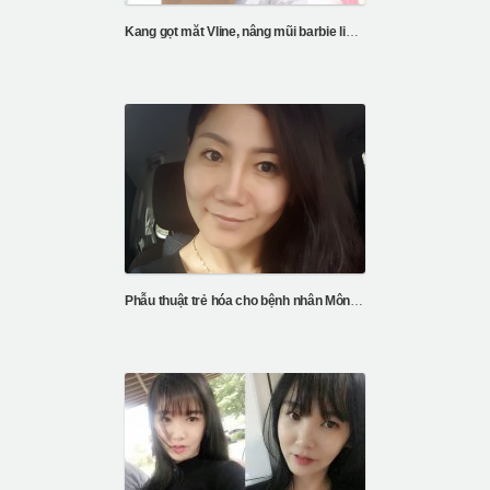
Kang gọt măt Vline, nâng mũi barbie line, căng da chỉ V3, cắt mí
Phẫu thuật trẻ hóa cho bệnh nhân Mông Cổ của bệnh viện ID