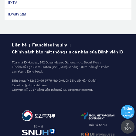
ID TV
ID with Star
Liên hệ
Franchise Inquiry
|
|
Chính sách bảo mật thông tin cá nhân của Bệnh viện ID
Tòa nhà ID Hospital, 142 Dosan-daero, Gangnam-gu, Seoul, Korea
Từ cửa số 1 ga Sinsa Station (line 3) đi bộ khoảng 200m, nằm gần khách
sạn Young Dong Hotel.
Điện thoại:
(+82) 2-3496-9776
(thứ 2~6, 9h-18h, giờ Hàn Quốc)
E-mail:
vn@idhospital.com
Copyright ⓒ 2017 Bệnh viện thẩm mỹ ID All Rights Reserved.
Thẩm
mỹ
cơ thể
Thủ đô Seoul
Bộ y tế
TOP