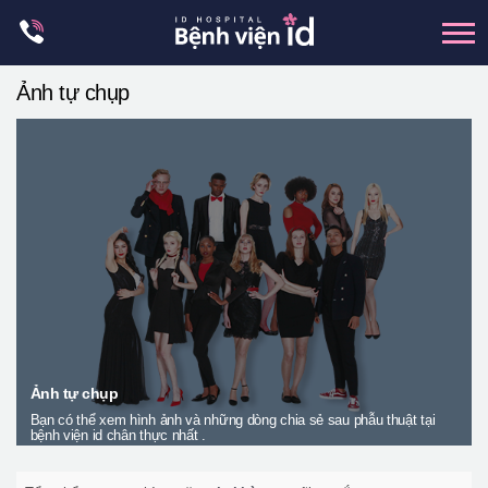
Skip
to
content
Ảnh tự chụp
xương hàm mặt
hai hàm
mũi
mắt
Trẻ hoá đàn hồi
Thẩm mỹ ngực
Trung tâm petit
Thẩm mỹ boby
Ảnh tự chụp
Bạn có thể xem hình ảnh và những dòng chia sẻ sau phẫu thuật tại
Thẩm mỹ nam giới
bệnh viện id chân thực nhất .
Let Me In