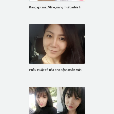
Kang gọt măt Vline, nâng mũi barbie line, căng da chỉ V3, cắt mí
Phẫu thuật trẻ hóa cho bệnh nhân Mông Cổ của bệnh viện ID