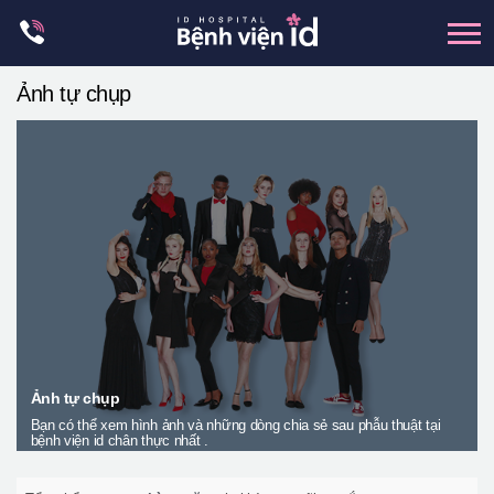
Skip
to
content
Ảnh tự chụp
xương hàm mặt
hai hàm
mũi
mắt
Trẻ hoá đàn hồi
Thẩm mỹ ngực
Trung tâm petit
Thẩm mỹ boby
Ảnh tự chụp
Bạn có thể xem hình ảnh và những dòng chia sẻ sau phẫu thuật tại
Thẩm mỹ nam giới
bệnh viện id chân thực nhất .
Let Me In