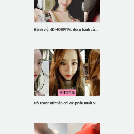
Bệnh viện ID HOSPITAL đồng hành cùng sự thay đổi của Kayla’s FFS
trở thành nữ thần chỉ với phẫu thuật Vline và gò má