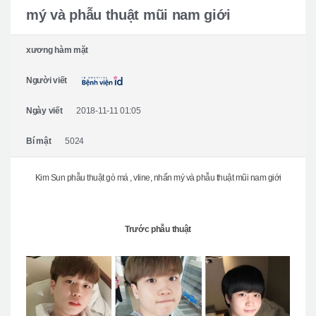
Giới thiệu bệnh viện
mý và phẫu thuật mũi nam giới
Phẫu thuật an toàn
xương hàm mặt
Online Consultation
Người viết
Real Selfie Review
Ngày viết
2018-11-11 01:05
Bí mật
5024
Kim Sun phẫu thuật gò má , vline, nhấn mý và phẫu thuật mũi nam giới
Trước phẫu thuật