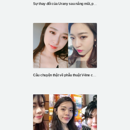
Sự thay đổi của Urany sau nâng mũi, phẫu thuật mắt hai mí và phẫu thuật V-line
Câu chuyện thật về phẫu thuật V-line của Alisa’s