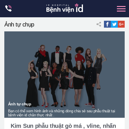
Skip
to
content
Ảnh tự chụp
xương hàm mặt
hai hàm
mũi
mắt
Trẻ hoá đàn hồi
Thẩm mỹ ngực
Trung tâm petit
Thẩm mỹ boby
Ảnh tự chụp
Bạn có thể xem hình ảnh và những dòng chia sẻ sau phẫu thuật tại
Thẩm mỹ nam giới
bệnh viện id chân thực nhất .
Let Me In
Kim Sun phẫu thuật gò má , vline, nhấn