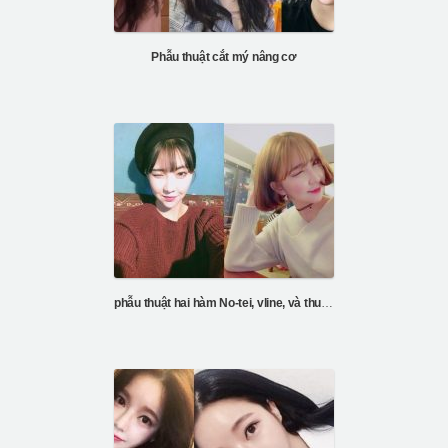
Phẫu thuật cắt mý nâng cơ
phẫu thuật hai hàm No-tei, vline, và thu gọn gò má