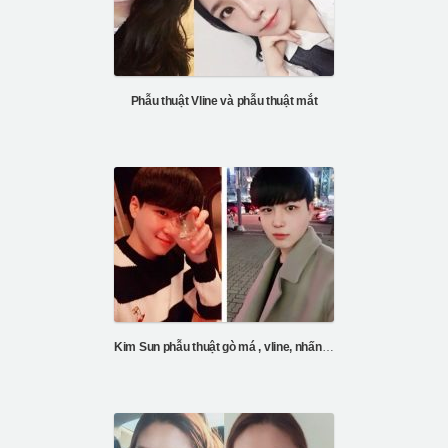
Phẫu thuật Vline và phẫu thuật mắt
Kim Sun phẫu thuật gò má , vline, nhấn mý và phẫu thuật mũi nam giới