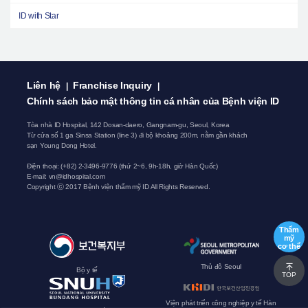
ID with Star
Liên hệ
Franchise Inquiry
|
|
Chính sách bảo mật thông tin cá nhân của Bệnh viện ID
Tòa nhà ID Hospital, 142 Dosan-daero, Gangnam-gu, Seoul, Korea
Từ cửa số 1 ga Sinsa Station (line 3) đi bộ khoảng 200m, nằm gần khách
sạn Young Dong Hotel.
Điện thoại:
(+82) 2-3496-9776
(thứ 2~6, 9h-18h, giờ Hàn Quốc)
E-mail:
vn@idhospital.com
Copyright ⓒ 2017 Bệnh viện thẩm mỹ ID All Rights Reserved.
Thẩm
mỹ
cơ thể
Thủ đô Seoul
Bộ y tế
TOP
Viện phát triển công nghiệp y tế Hàn