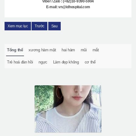
Viber / Zalo : (+82)10-9390-5904
E-mail: vn@idhospital.com
Xem mục lục
Trước
Sau
Tổng thể
xương hàm mặt
hai hàm
mũi
mắt
Trẻ hoá đàn hồi
ngực
Làm đẹp không
cơ thể