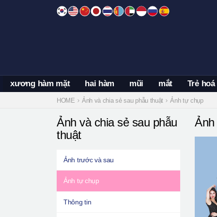
Skip
to
content
xương hàm mặt
hai hàm
mũi
mắt
Trẻ hoá
HOME
Ảnh và chia sẻ sau phẫu thuật
Ảnh tự chụp
Ảnh và chia sẻ sau phẫu
Ảnh 
thuật
Ảnh trước và sau
Ảnh tự chụp
Thông tin