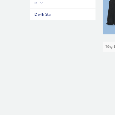
ID TV
ID with Star
Tổng t