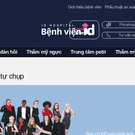
Giới thiệu bệnh viện
Phẫu thuật an toà
PriceInq
Tư vấn 
 đàn hồi
Thẩm mỹ ngực
Trung tâm petit
Thẩm m
tự chụp
Bạn có thể xem hình ảnh 