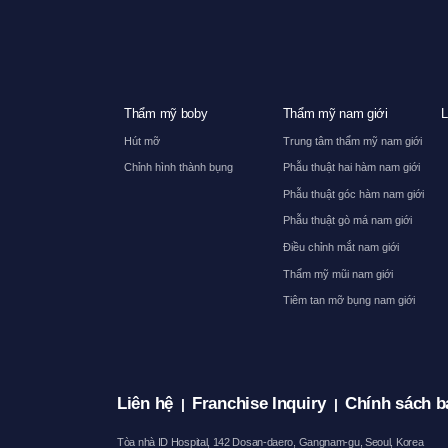
Thẩm mỹ boby
Thẩm mỹ nam giới
L
Hút mỡ
Trung tâm thẩm mỹ nam giới
Chỉnh hình thành bụng
Phẫu thuật hai hàm nam giới
Phẫu thuật góc hàm nam giới
Phẫu thuật gò má nam giới
Điều chỉnh mắt nam giới
Thẩm mỹ mũi nam giới
Tiêm tan mỡ bụng nam giới
Liên hệ
Franchise Inquiry
Chính sách b
|
|
Tòa nhà ID Hospital, 142 Dosan-daero, Gangnam-gu, Seoul, Korea