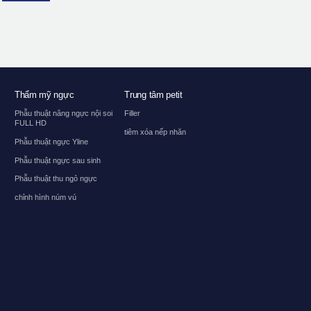
Thẩm mỹ ngực
Trung tâm petit
Phẫu thuật nâng ngực nội soi
Filler
FULL HD
tiêm xóa nếp nhăn
Phẫu thuật ngực Yline
Phẫu thuật ngực sau sinh
Phẫu thuật thu ngỏ ngực
chỉnh hình núm vú
t