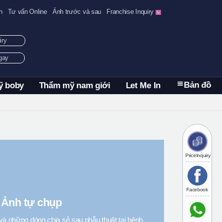
n
Tư vấn Online
Ảnh trước và sau
Franchise Inquiry
uiry
ngay
Bản đồ
ỹ boby
Thẩm mỹ nam giới
Let Me In
PriceInquiry
Facebook
Ảnh tự chụp
và những dòng chia sẻ sau phẫu thuật tại bệnh