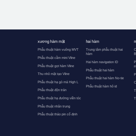
xương hàm mặt
hai hàm
m
Phẫu thuật hàm vuông MVT
Trung tâm phẫu thuật hai
C
hàm
B
Phẫu thuật cằm mini Vline
Hai hàm navigation ID
P
Phẫu thuật gọt hàm Vline
m
Phẫu thuật hai hàm
Thu nhỏ mặt tạo Vline
P
Phẫu thuật hai hàm No-tie
Phẫu thuật hạ gò má High L
C
Phẫu thuật hàm hô id
Phẫu thuật độn trán
T
Phẫu thuật hạ đường viền tóc
T
Phẫu thuật nhân trung
Phẫu thuật tháo pin cố định