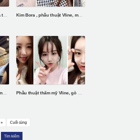
Kim Yelim phẫu thuật vline và tái phẫu thuật mũi
Kim Bora , phẫu thuật Vline, mũi barbie
Kang Reis tái phẫu thuật gò má và phẫu thuật mũi
Phẫu thuật thẩm mỹ Vline, gò má Sung jena
»
Cuối cùng
Tìm kiếm