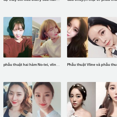
phẫu thuật hai hàm No-tei, vline, và thu gọn gò má