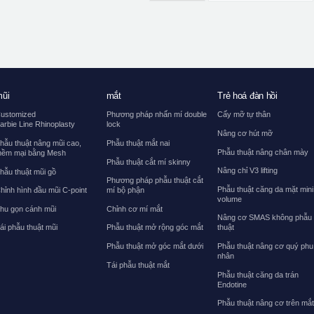
ũi
mắt
Trẻ hoá đàn hồi
ustomized
Phương pháp nhấn mí double
Cấy mỡ tự thân
arbie Line Rhinoplasty
lock
Nâng cơ hút mỡ
hẫu thuật nâng mũi cao,
Phẫu thuật mắt nai
Phẫu thuật nâng chân mày
ềm mại bằng Mesh
Phẫu thuật cắt mí skinny
Nâng chỉ V3 lifting
hẫu thuật mũi gồ
Phương pháp phẫu thuật cắt
Phẫu thuật căng da mặt mini
hỉnh hình đầu mũi C-point
mí bộ phận
volume
hu gọn cánh mũi
Chỉnh cơ mí mắt
Nâng cơ SMAS không phẫu
ái phẫu thuật mũi
Phẫu thuật mở rộng góc mắt
thuật
Phẫu thuật mở góc mắt dưới
Phẫu thuật nâng cơ quý phu
nhân
Tái phẫu thuật mắt
Phẫu thuật căng da trán
Endotine
Phẫu thuật nâng cơ trên mắ