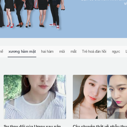
v
hể
xương hàm mặt
hai hàm
mũi
mắt
Trẻ hoá đàn hồi
ngực
Sự thay đổi của Urany sau nâng mũi, phẫu thuật mắt hai mí và phẫu thuật V-line