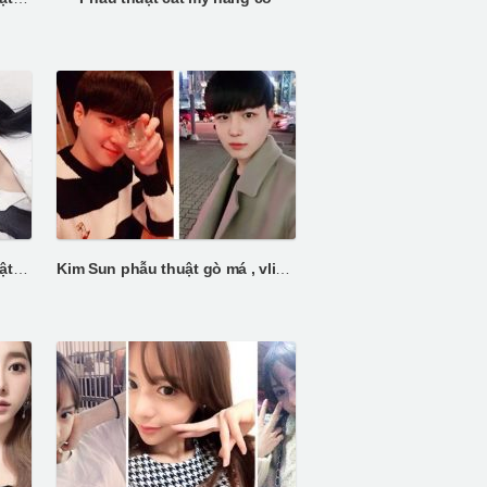
Phẫu thuật Vline và phẫu thuật mắt
Kim Sun phẫu thuật gò má , vline, nhấn mý và phẫu thuật mũi nam giới