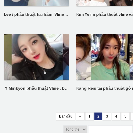
Lee / phẫu thuật hai hàm Vline, mũi barbie line
Y Minkyon phẫu thuật Vline , barbie
Ban đầu
«
1
2
3
4
5