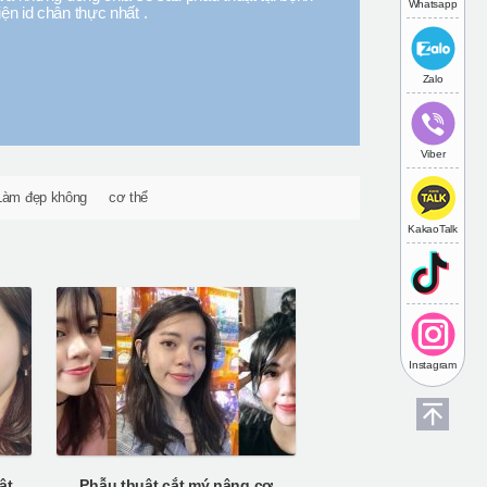
Whatsapp
iện id chân thực nhất .
Zalo
Viber
Làm đẹp không
cơ thể
KakaoTalk
Instagram
Câu chuyện thật về phẫu thuật V-line của Alisa’s
Phẫu thuật cắt mý nâng cơ