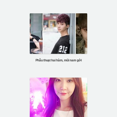
Phẫu thuạt hai hàm, mũi nam gới