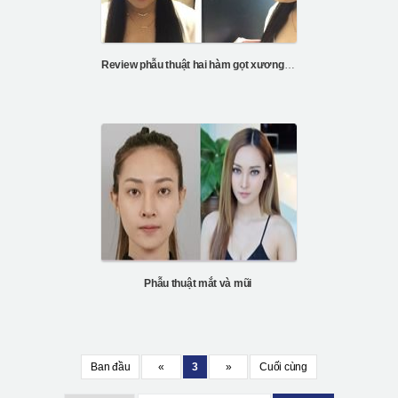
Review phẫu thuật hai hàm gọt xương mặt
Phẫu thuật mắt và mũi
Ban đầu
«
3
»
Cuối cùng