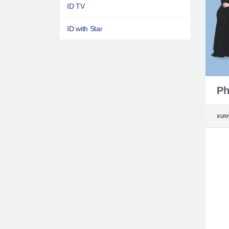
ID TV
ID with Star
Ph
xươ