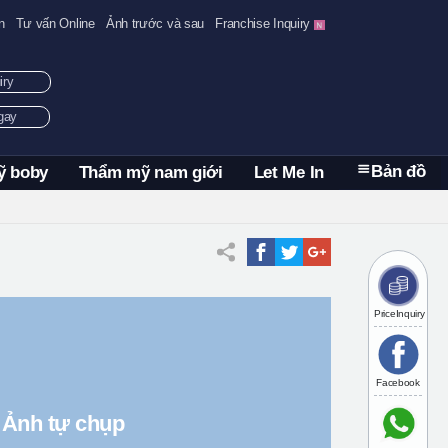
n
Tư vấn Online
Ảnh trước và sau
Franchise Inquiry
uiry
ngay
Bản đồ
ỹ boby
Thẩm mỹ nam giới
Let Me In
PriceInquiry
Facebook
Ảnh tự chụp