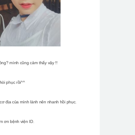
hông? mình cũng cảm thấy vậy !!
òi phục rồi^^
 cơ địa của mình lành nên nhanh hồi phục.
ảm ơn bệnh viện ID.