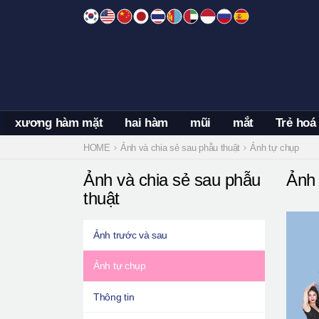
Skip
to
content
xương hàm mặt
hai hàm
mũi
mắt
Trẻ hoá
HOME
Ảnh và chia sẻ sau phẫu thuật
Ảnh tự chụp
Ảnh và chia sẻ sau phẫu
Ảnh 
thuật
Ảnh trước và sau
Ảnh tự chụp
Thông tin