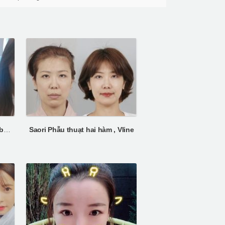
Phẫu thuật hai hàm, vline tại bênh viện ID
Saori Phẫu thuạt hai hàm , Vline