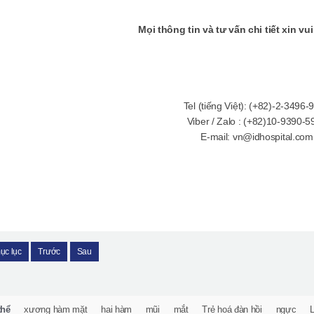
Mọi thông tin và tư vấn chi tiết xin vui
Tel (tiếng Việt): (+82)-2-3496-
Viber / Zalo : (+82)10-9390-5
E-mail: vn@idhospital.com
ục lục
Trước
Sau
thể
xương hàm mặt
hai hàm
mũi
mắt
Trẻ hoá đàn hồi
ngực