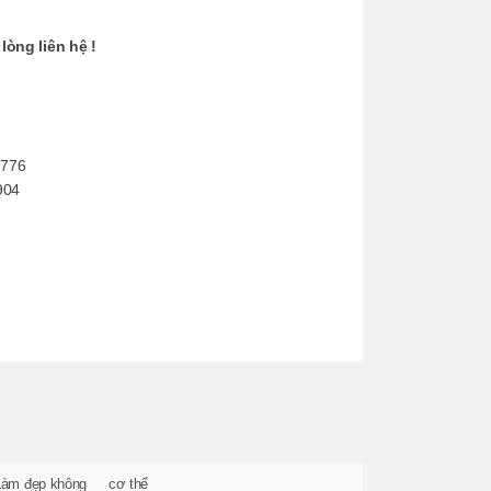
 lòng liên hệ !
9776
904
Làm đẹp không
cơ thể