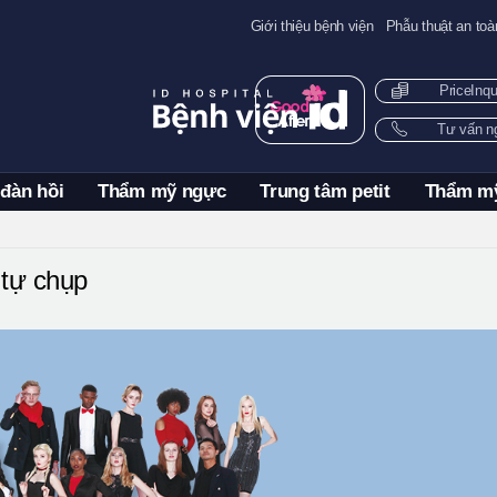
Giới thiệu bệnh viện
Phẫu thuật an toà
PriceInq
Tư vấn 
 đàn hồi
Thẩm mỹ ngực
Trung tâm petit
Thẩm m
tự chụp