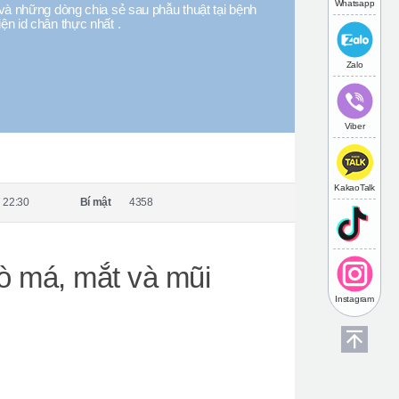
Whatsapp
và những dòng chia sẻ sau phẫu thuật tại bệnh
iện id chân thực nhất .
Zalo
Viber
KakaoTalk
 22:30
Bí mật
4358
ò má, mắt và mũi
Instagram