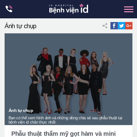
Skip
to
content
Ảnh tự chụp
xương hàm mặt
hai hàm
mũi
mắt
Trẻ hoá đàn hồi
Thẩm mỹ ngực
Trung tâm petit
Thẩm mỹ boby
Ảnh tự chụp
Bạn có thể xem hình ảnh và những dòng chia sẻ sau phẫu thuật tại
Thẩm mỹ nam giới
bệnh viện id chân thực nhất .
Let Me In
Phẫu thuật thẩm mỹ gọt hàm và mini