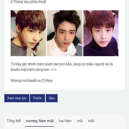
2 Tháng sau phẫu thuật
Từ bây giờ nhình mình bảnh trai hơn hẳn, cũng có nhiều người nói là
khuôn mặt mình sáng hơn ㅎㅎ
Nhưng mà thaath ra (?) theo
Xem mục lục
Trước
Sau
Tổng thể
xương hàm mặt
hai hàm
mũi
mắt