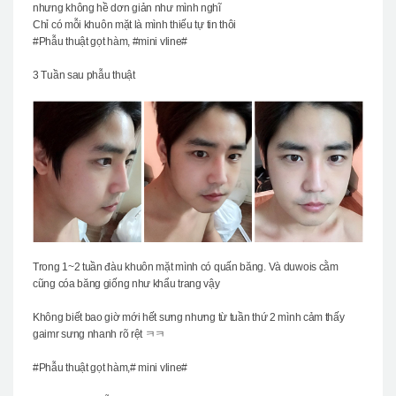
nhưng không hề dơn giản như mình nghĩ
Chỉ có mỗi khuôn mặt là mình thiếu tự tin thôi
#Phẫu thuật gọt hàm, #mini vline#
3 Tuần sau phẫu thuật
Trong 1~2 tuần đàu khuôn mặt mình có quấn băng. Và duwois cằm
cũng cóa băng giống như khẩu trang vậy
Không biết bao giờ mới hết sưng nhưng từ tuần thứ 2 mình cảm thấy
gaimr sưng nhanh rõ rệt ㅋㅋ
#Phẫu thuật gọt hàm,# mini vline#