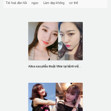
Trẻ hoá đàn hồi
ngực
Làm đẹp không
cơ thể
Alisa sau phẫu thuật Vline tại bệnh viện ID