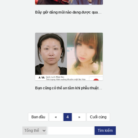
Bây giờ dáng mũi nào đang được quan tâm nhất?
Bạn cũng có thể an tâm khi phẫu thuật Vline
Ban đầu
«
4
»
Cuối cùng
Tìm kiếm