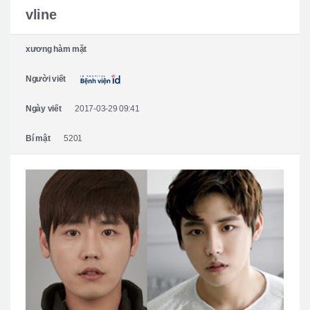
Giới thiệu bệnh viện
vline
Phẫu thuật an toàn
xương hàm mặt
Online Consultation
Người viết
Real Selfie Review
Ngày viết
2017-03-29 09:41
Bí mật
5201