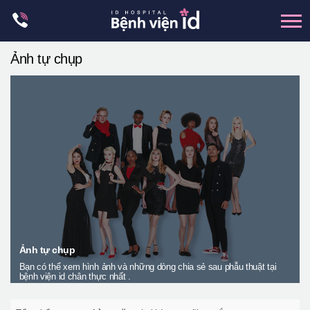
Skip
to
content
Ảnh tự chụp
xương hàm mặt
hai hàm
mũi
mắt
Trẻ hoá đàn hồi
Thẩm mỹ ngực
Trung tâm petit
Thẩm mỹ boby
Ảnh tự chụp
Bạn có thể xem hình ảnh và những dòng chia sẻ sau phẫu thuật tại
Thẩm mỹ nam giới
bệnh viện id chân thực nhất .
Let Me In