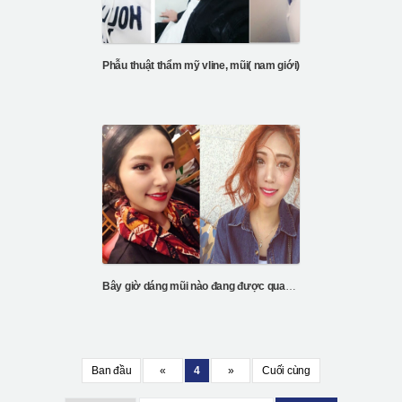
Phẫu thuật thẩm mỹ vline, mũi( nam giới)
Bây giờ dáng mũi nào đang được quan tâm nhất?
Ban đầu
«
4
»
Cuối cùng