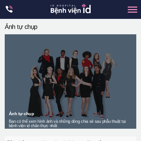
Skip
to
content
Ảnh tự chụp
xương hàm mặt
hai hàm
mũi
mắt
Trẻ hoá đàn hồi
Thẩm mỹ ngực
Trung tâm petit
Thẩm mỹ boby
Ảnh tự chụp
Bạn có thể xem hình ảnh và những dòng chia sẻ sau phẫu thuật tại
Thẩm mỹ nam giới
bệnh viện id chân thực nhất .
Let Me In