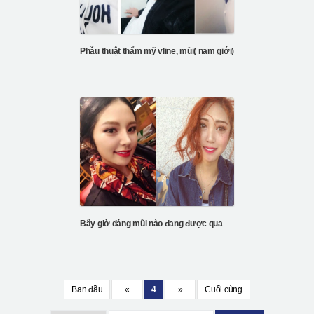
Phẫu thuật thẩm mỹ vline, mũi( nam giới)
Bây giờ dáng mũi nào đang được quan tâm nhất?
Ban đầu
«
4
»
Cuối cùng