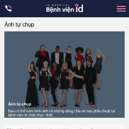
Skip
to
content
Ảnh tự chụp
xương hàm mặt
hai hàm
mũi
mắt
Trẻ hoá đàn hồi
Thẩm mỹ ngực
Trung tâm petit
Thẩm mỹ boby
Ảnh tự chụp
Bạn có thể xem hình ảnh và những dòng chia sẻ sau phẫu thuật tại
Thẩm mỹ nam giới
bệnh viện id chân thực nhất .
Let Me In