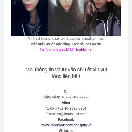
Mình rất vừa lòng sống mũi cao và mí mắt tự nhiên
nên nhìn khuôn mặt cũng được hài hòa hơn!!!
#nhấn mý bảy nút# Mũi barbie line
Mọi thông tin và tư vấn chi tiết xin vui
lòng liên hệ !
Tel
(tiếng Việt): (+82)-2-3496-9776
Viber
/ Zalo : (+82)10-9390-5904
E-mail: vn@idhospital.com
Facebook
:
www.facebook.com/idhospitalvn
Webpage