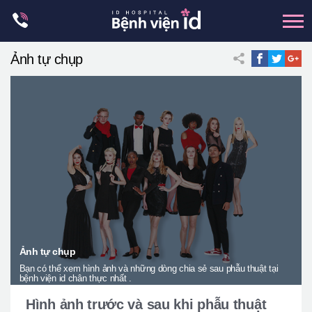
Skip
to
content
Ảnh tự chụp
xương hàm mặt
hai hàm
mũi
mắt
Trẻ hoá đàn hồi
Thẩm mỹ ngực
Trung tâm petit
Thẩm mỹ boby
Ảnh tự chụp
Bạn có thể xem hình ảnh và những dòng chia sẻ sau phẫu thuật tại
Thẩm mỹ nam giới
bệnh viện id chân thực nhất .
Let Me In
Hình ảnh trước và sau khi phẫu thuật