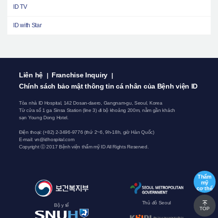
ID TV
ID with Star
Liên hệ
Franchise Inquiry
|
|
Chính sách bảo mật thông tin cá nhân của Bệnh viện ID
Tòa nhà ID Hospital, 142 Dosan-daero, Gangnam-gu, Seoul, Korea
Từ cửa số 1 ga Sinsa Station (line 3) đi bộ khoảng 200m, nằm gần khách
sạn Young Dong Hotel.
Điện thoại:
(+82) 2-3496-9776
(thứ 2~6, 9h-18h, giờ Hàn Quốc)
E-mail:
vn@idhospital.com
Copyright ⓒ 2017 Bệnh viện thẩm mỹ ID All Rights Reserved.
Thẩm
mỹ
cơ thể
Thủ đô Seoul
Bộ y tế
TOP