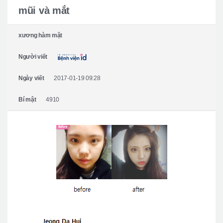
Giới thiệu bệnh viện
mũi và mắt
Phẫu thuật an toàn
xương hàm mặt
Online Consultation
Người viết
Real Selfie Review
Ngày viết
2017-01-19 09:28
Bí mật
4910