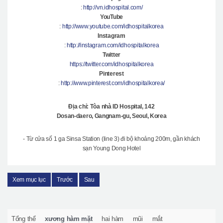
:
http://vn.idhospital.com/
YouTube
:
http://www.youtube.com/idhospitalkorea
Instagram
:
http://instagram.com/idhospitalkorea
Twitter
https://twitter.com/idhospitalkorea
Pinterest
:
http://www.pinterest.com/idhospitalkorea/
Địa chỉ: Tòa nhà ID Hospital, 142
Dosan-daero, Gangnam-gu, Seoul, Korea
- Từ cửa số 1 ga Sinsa Station (line 3) đi bộ khoảng 200m, gần khách
sạn Young Dong Hotel
Xem mục lục
Trước
Sau
Tổng thể
xương hàm mặt
hai hàm
mũi
mắt