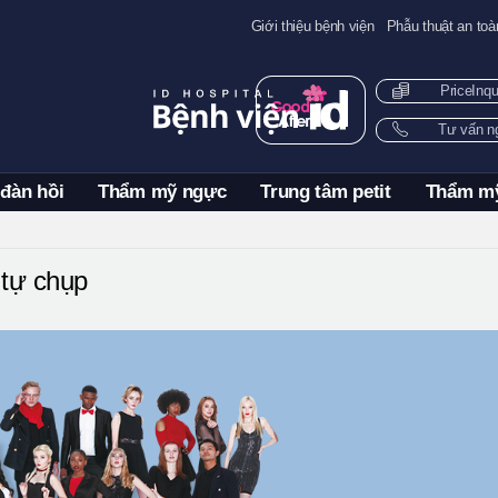
Giới thiệu bệnh viện
Phẫu thuật an toà
PriceInq
Tư vấn 
 đàn hồi
Thẩm mỹ ngực
Trung tâm petit
Thẩm m
tự chụp