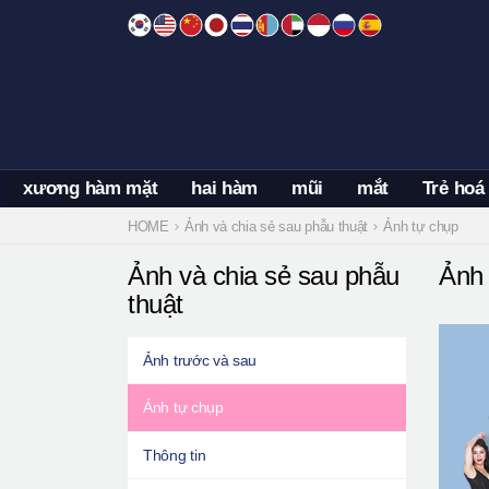
Skip
to
content
xương hàm mặt
hai hàm
mũi
mắt
Trẻ hoá
HOME
Ảnh và chia sẻ sau phẫu thuật
Ảnh tự chụp
Ảnh và chia sẻ sau phẫu
Ảnh 
thuật
Ảnh trước và sau
Ảnh tự chụp
Thông tin