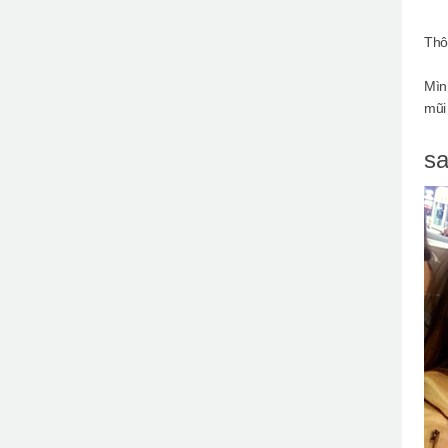
Thô
Mìn
mũi 
sa