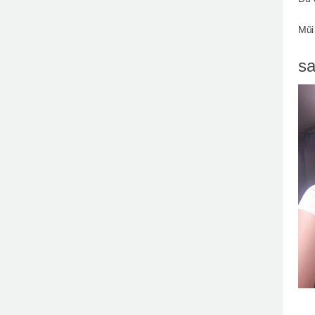
Mũi
sa