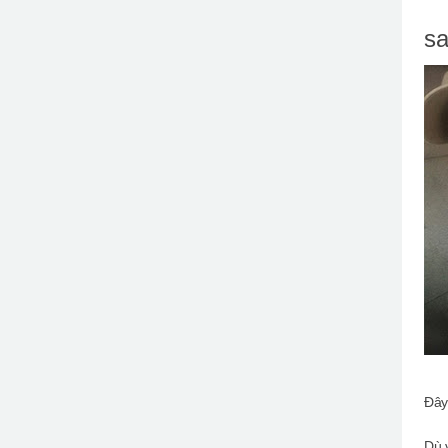
sa
Đây
Dù 