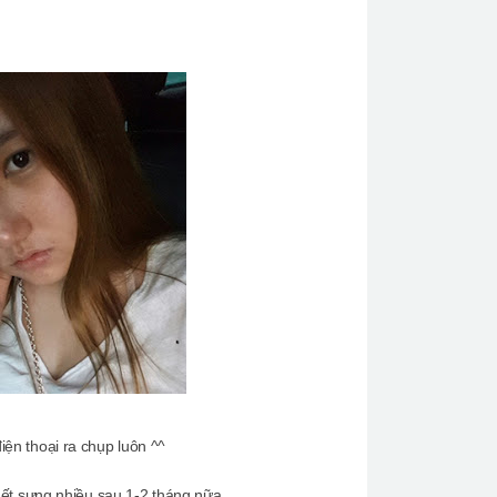
iện thoại ra chụp luôn ^^
t sưng nhiều sau 1-2 tháng nữa.