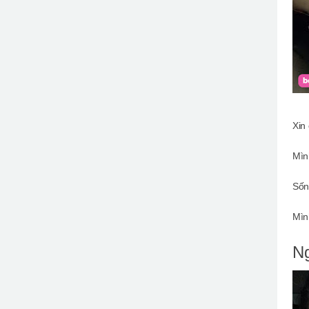
Xin
Mìn
Sốn
Mình
Ng