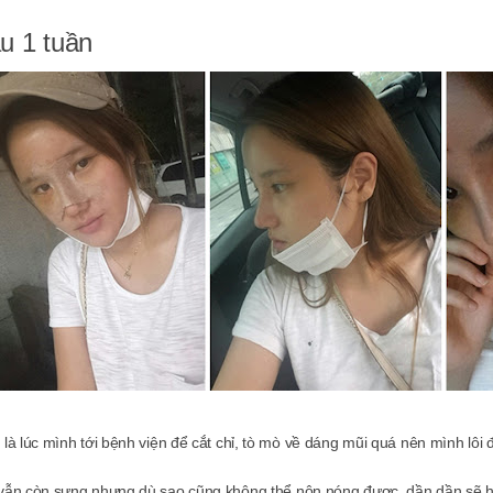
u 1 tuần
 là lúc mình tới bệnh viện để cắt chỉ, tò mò về dáng mũi quá nên mình lôi đ
vẫn còn sưng nhưng dù sao cũng không thể nôn nóng được, dần dần sẽ hế