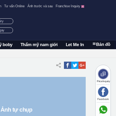
n
Tư vấn Online
Ảnh trước và sau
Franchise Inquiry
uiry
ngay
Bản đồ
ỹ boby
Thẩm mỹ nam giới
Let Me In
PriceInquiry
Facebook
Ảnh tự chụp