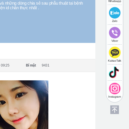
Whatsapp
và những dòng chia sẻ sau phẫu thuật tại bệnh
iện id chân thực nhất .
Zalo
Viber
KakaoTalk
 09:25
Bí mật
9431
Instagram