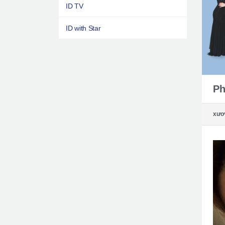
ID TV
ID with Star
Ph
xươ