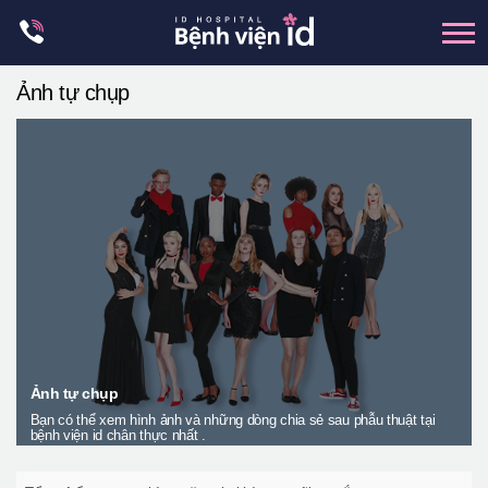
Skip
to
content
Ảnh tự chụp
xương hàm mặt
hai hàm
mũi
mắt
Trẻ hoá đàn hồi
Thẩm mỹ ngực
Trung tâm petit
Thẩm mỹ boby
Ảnh tự chụp
Bạn có thể xem hình ảnh và những dòng chia sẻ sau phẫu thuật tại
Thẩm mỹ nam giới
bệnh viện id chân thực nhất .
Let Me In