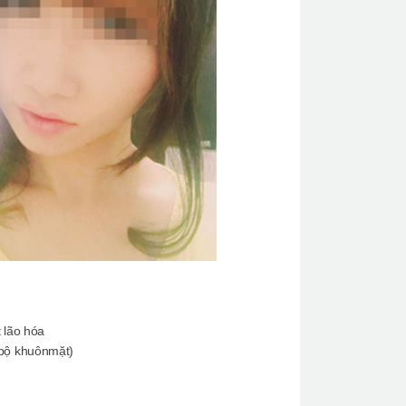
 lão hóa
 bộ khuônmặt)