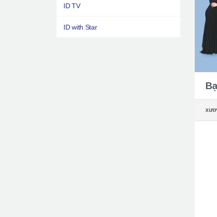
ID TV
ID with Star
Bạ
xươ