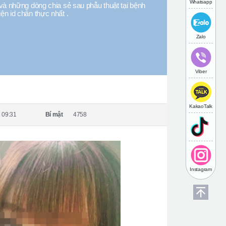
Whatsapp
và những dòng chia sẻ sau phẫu thuật tại bệnh
iện id chân thực nhất .
Zalo
Viber
KakaoTalk
 09:31
Bí mật
4758
Instagram