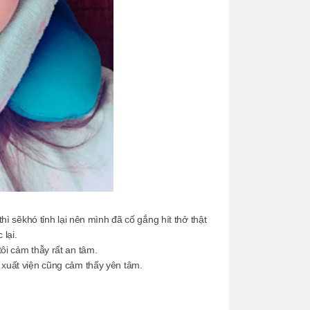
ì sẽkhó tỉnh lại nên mình đã cố gắng hít thở thật
lại.
tôi cảm thẫy rất an tâm.
xuất viện cũng cảm thấy yên tâm.