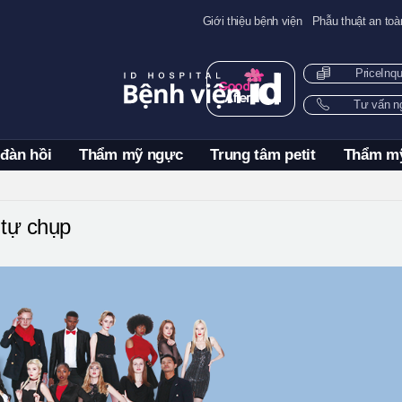
Giới thiệu bệnh viện
Phẫu thuật an toà
PriceInq
Tư vấn 
 đàn hồi
Thẩm mỹ ngực
Trung tâm petit
Thẩm m
tự chụp