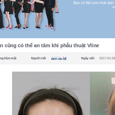
Bạn có thể xem hình ảnh 
v
n cũng có thể an tâm khi phẫu thuật Vline
ng hàm mặt
Người viết
Ngày viết
2017-01-26