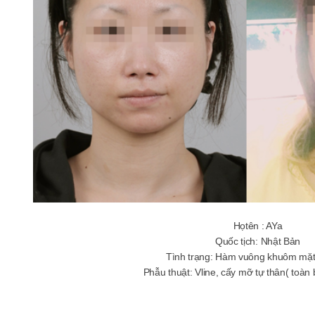
Họtên : AYa
Quốc tịch: Nhật Bản
Tình trạng: Hàm vuông khuôm mặt
Phẫu thuật: Vline, cấy mỡ tự thân( toàn