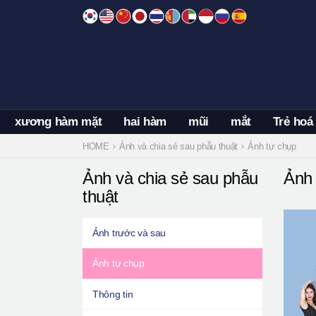
Skip
to
content
xương hàm mặt
hai hàm
mũi
mắt
Trẻ hoá
HOME
Ảnh và chia sẻ sau phẫu thuật
Ảnh tự chụp
Ảnh và chia sẻ sau phẫu
Ảnh 
thuật
Ảnh trước và sau
Ảnh tự chụp
Thông tin