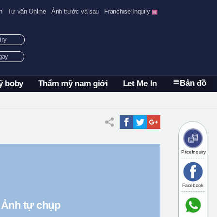
n
Tư vấn Online
Ảnh trước và sau
Franchise Inquiry
uiry
ngay
Bản đồ
ỹ boby
Thẩm mỹ nam giới
Let Me In
PriceInquiry
Facebook
Ảnh tự chụp