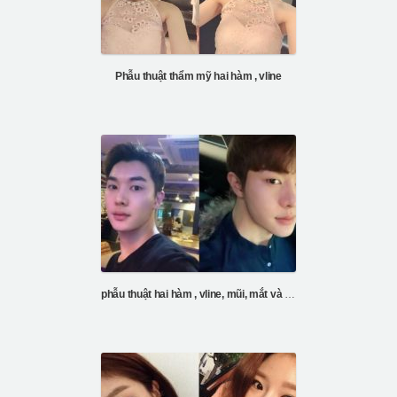
Phẫu thuật thẩm mỹ hai hàm , vline
phẫu thuật hai hàm , vline, mũi, mắt và tiêm mỡ trán