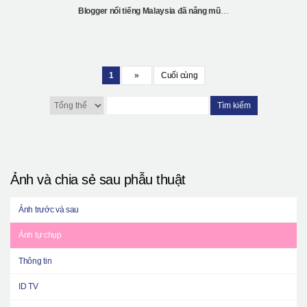
Blogger nổi tiếng Malaysia đã nâng mũi và tiêm mỡ tại Hàn Quốc
1
»
Cuối cùng
Tìm kiếm
Ảnh và chia sẻ sau phẫu thuật
Ảnh trước và sau
Ảnh tự chụp
Thông tin
ID TV