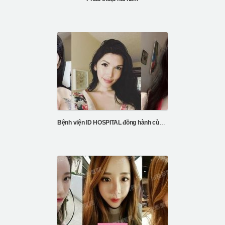
Bệnh viện ID HOSPITAL đồng hành cùng sự thay đổi của Kayla’s FFS