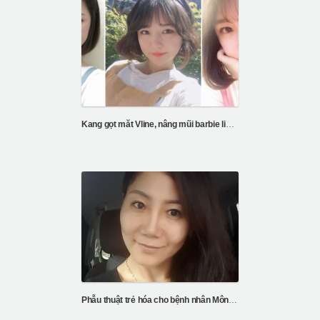
Kang gọt măt Vline, nâng mũi barbie line, căng da chỉ V3, cắt mí
Phẫu thuật trẻ hóa cho bệnh nhân Mông Cổ của bệnh viện ID