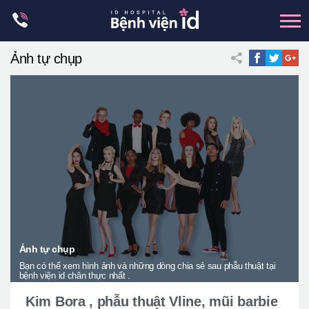
Skip
to
content
Ảnh tự chụp
xương hàm mặt
hai hàm
mũi
mắt
Trẻ hoá đàn hồi
Thẩm mỹ ngực
Trung tâm petit
Thẩm mỹ boby
Ảnh tự chụp
Bạn có thể xem hình ảnh và những dòng chia sẻ sau phẫu thuật tại
Thẩm mỹ nam giới
bệnh viện id chân thực nhất .
Let Me In
Kim Bora , phẫu thuật Vline, mũi barbie