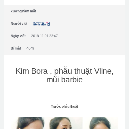
Giới thiệu bệnh viện
xương hàm mặt
Phẫu thuật an toàn
Người viết
Online Consultation
Real Selfie Review
Ngày viết
2018-11-01 23:47
Bí mật
4649
Kim Bora , phẫu thuật Vline,
mũi barbie
Trước phẫu thuật