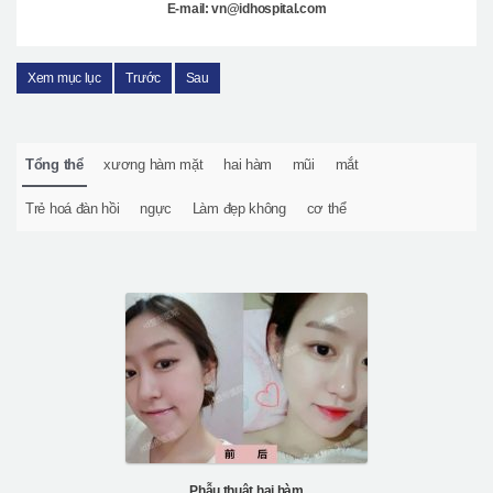
E-mail: vn@idhospital.com
Xem mục lục
Trước
Sau
Tổng thể
xương hàm mặt
hai hàm
mũi
mắt
Trẻ hoá đàn hồi
ngực
Làm đẹp không
cơ thể
Phẫu thuật hai hàm