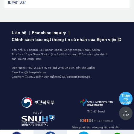
ID with Star
Liên hệ
Franchise Inquiry
|
|
Chính sách bảo mật thông tin cá nhân của Bệnh viện ID
Tòa nhà ID Hospital, 142 Dosan-daero, Gangnam-gu, Seoul, Korea
Từ cửa số 1 ga Sinsa Station (line 3) đi bộ khoảng 200m, nằm gần khách
sạn Young Dong Hotel.
Điện thoại:
(+82) 2-3496-9776
(thứ 2~6, 9h-18h, giờ Hàn Quốc)
E-mail:
vn@idhospital.com
Copyright ⓒ 2017 Bệnh viện thẩm mỹ ID All Rights Reserved.
Thẩm
mỹ
cơ thể
Thủ đô Seoul
Bộ y tế
TOP
Viện phát triển công nghiệp y tế Hàn
Bệnh viện Đại học Quốc gia Seoul
Quốc