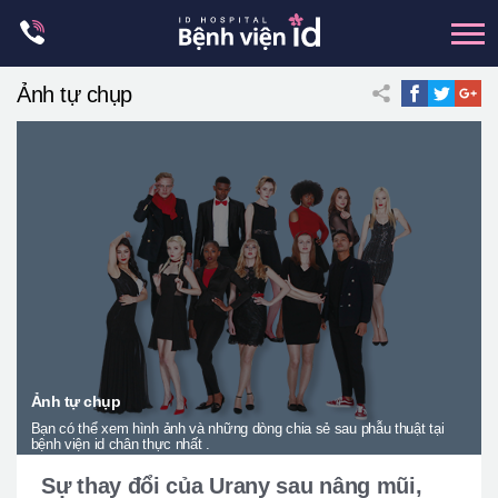
Skip
to
content
Ảnh tự chụp
xương hàm mặt
hai hàm
mũi
mắt
Trẻ hoá đàn hồi
Thẩm mỹ ngực
Trung tâm petit
Thẩm mỹ boby
Ảnh tự chụp
Bạn có thể xem hình ảnh và những dòng chia sẻ sau phẫu thuật tại
Thẩm mỹ nam giới
bệnh viện id chân thực nhất .
Let Me In
Sự thay đổi của Urany sau nâng mũi,