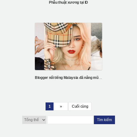
Phẫu thuật xương tại ID
Blogger nổi tiếng Malaysia đã nâng mũi và tiêm mỡ tại Hàn Quốc
1
»
Cuối cùng
Tìm kiếm