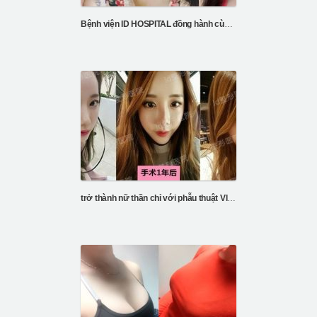
Bệnh viện ID HOSPITAL đồng hành cùng sự thay đổi của Kayla’s FFS
trở thành nữ thần chỉ với phẫu thuật Vline và gò má