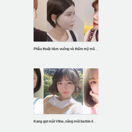
Phẫu thuật hàm vuông và thẩm mỹ mắt tại ID
Kang gọt măt Vline, nâng mũi barbie line, căng da chỉ V3, cắt mí