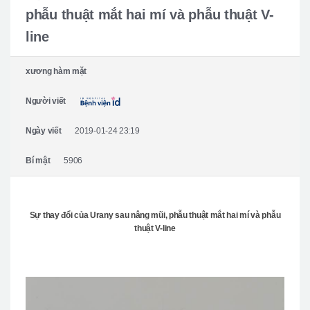
Giới thiệu bệnh viện
phẫu thuật mắt hai mí và phẫu thuật V-
Phẫu thuật an toàn
line
Online Consultation
xương hàm mặt
Real Selfie Review
Người viết
Ngày viết
2019-01-24 23:19
Bí mật
5906
Sự thay đổi của Urany sau nâng mũi, phẫu thuật mắt hai mí và phẫu
thuật V-line