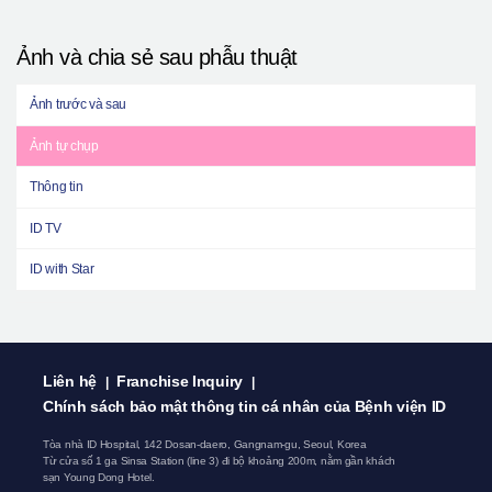
Ảnh và chia sẻ sau phẫu thuật
Ảnh trước và sau
Ảnh tự chụp
Thông tin
ID TV
ID with Star
Liên hệ
Franchise Inquiry
|
|
Chính sách bảo mật thông tin cá nhân của Bệnh viện ID
Tòa nhà ID Hospital, 142 Dosan-daero, Gangnam-gu, Seoul, Korea
Từ cửa số 1 ga Sinsa Station (line 3) đi bộ khoảng 200m, nằm gần khách
sạn Young Dong Hotel.