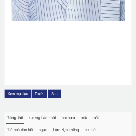
Xem mục lục
Trước
Sau
Tổng thể
xương hàm mặt
hai hàm
mũi
mắt
Trẻ hoá đàn hồi
ngực
Làm đẹp không
cơ thể