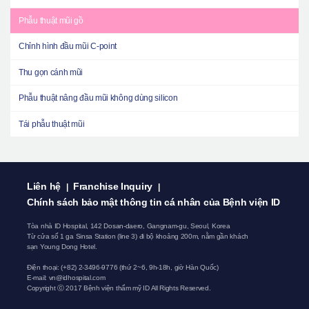
Phẫu thuật mũi gồ
Chỉnh hình đầu mũi C-point
Thu gọn cánh mũi
Phẫu thuật nâng đầu mũi không dùng silicon
Tái phẫu thuật mũi
Liên hệ
Franchise Inquiry
|
|
Chính sách bảo mật thông tin cá nhân của Bệnh viện ID
Tòa nhà ID Hospital, 142 Dosan-daero, Gangnam-gu, Seoul, Korea
Từ cửa số 1 ga Sinsa Station (line 3) đi bộ khoảng 200m, nằm gần khách
sạn Young Dong Hotel.
Điện thoại: (+82) 2-3496-9776 (thứ 2~6, 9h-18h, giờ Hàn Quốc)
E-mail:
vn@idhospital.com
Copyright ⓒ 2017 Bệnh viện thẩm mỹ ID All Rights Reserved.