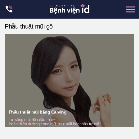
Skip
to
content
Phẫu thuật mũi gồ
xương hàm mặt
hai hàm
mũi
mắt
Trẻ hoá đàn hồi
Thẩm mỹ ngực
Trung tâm petit
Thẩm mỹ boby
Phẫu thuật mũi bằng Carving
Từ sống mũi đến đầu mũi~
Thẩm mỹ nam giới
Hoàn thiện đường cong mũi như mũi bản thân tự có!
Let Me In