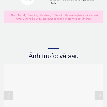
cắt chỉ
※ Alert： Mức độ của những biến chứng có thể xuất hiện sau khi phẫu thuật như xuất
huyết, viêm, nhiễm v.v tùy theo từng cá nhân nên cần theo dõi cẩn thận.
Ảnh trước và sau