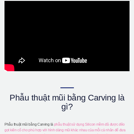
Giới thiệu bệnh viện
Phẫu thuật an toàn
Online Consultation
Real Selfie Review
Phẫu thuật mũi bằng Carving là
gì?
Phẫu thuật mũi bằng Carving là
phẫu thuật sử dụng Silicon mềm đã được đẽo
gọt kiên cố cho phù hợp với hình dáng mũi khác nhau của mỗi cá nhân để đưa