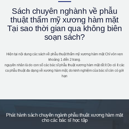
Giới thiệu bệnh viện
Sách chuyên nghành về phẫu
Phẫu thuật an toàn
thuật thẩm mỹ xương hàm mặt
Online Consultation
Tại sao thời gian qua không biên
Real Selfie Review
soạn sách?
Hiện tại nội dung các sách về phẫu thuật thẩm mỹ xương hàm mặt Chỉ vỏn vẹn
khoảng 1 đến 2 trang.
nguyên nhân là do con số các bác sĩ phẫu thuật xương hàm mặt rất ít Do có ít các
ca phẫu thuật đa dạng về xương hàm mặt, do kinh nghiệm của bác sĩ còn có gới
hạn
Phát hành sách chuyên ngành phẫu thuật xương hàm mặt
cho các bác sĩ học tập