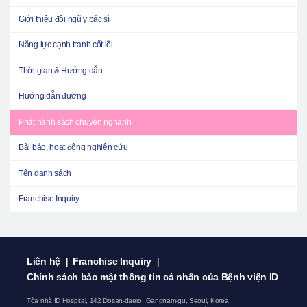
Giới thiệu đội ngũ y bác sĩ
Năng lực cạnh tranh cốt lõi
Thời gian & Hướng dẫn
Hướng dẫn đường
Phát hành sách chuyên nghành
Bài báo, hoạt động nghiên cứu
Tên danh sách
Franchise Inquiry
Liên hệ
Franchise Inquiry
|
|
Chính sách bảo mật thông tin cá nhân của Bệnh viện ID
Tòa nhà ID Hospital, 142 Dosan-daero, Gangnam-gu, Seoul, Korea