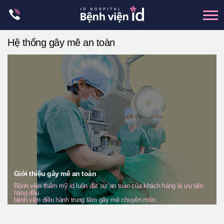
Skip
to
content
Hệ thống gây mê an toàn
xương hàm mặt
hai hàm
mũi
mắt
Trẻ hoá đàn hồi
Thẩm mỹ ngực
Trung tâm petit
Giới thiệu gây mê an toàn
Thẩm mỹ boby
Bệnh viện thẩm mỹ id luôn đặt sự an toàn của khách hàng là ưu tiên
hàng đầu
Thẩm mỹ nam giới
bệnh viện điều hành trung tâm gây mê chuyên môn.
Let Me In