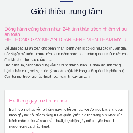
Giới thiệu bệnh viện
Giới thiệu trung tâm
Phẫu thuật an toàn
Online Consultation
Đồng hành cùng bệnh nhân 24h tinh thần trách nhiệm vì sự
an toàn
Real Selfie Review
HỆ THỐNG GÂY MÊ AN TOÀN BỆNH VIỆN THẨM MỸ id
Để đảm bảo sự an toàn cho bệnh nhân, bệnh viện id có đội ngũ các chuyên gia,
bác sĩ gây mê luôn túc trực bên cạnh bệnh nhân trong toàn quá trình từ trước cho
đến khi phục hồi sau phẫu thuật.
Bên cạnh đó, bệnh viện cũng đầu tư trang thiết bị hiện đại theo dõi tình trạng
bệnh nhân cùng với sự quản lý an toàn chặt chẽ trong suốt quá trình phẫu thuật
đem tới môi trường phẫu thuật hoàn toàn tin cậy, an tâm.
Hệ thống gây mê tối ưu hoá
Bệnh viện tự hào về hệ thống gây mê tối ưu hoá, với đội ngũ bác sĩ chuyên
khoa gây mê hồi sức thường trú và quản lý liên tục tình trạng sức khoẻ của
bệnh nhân trước và sau phẫu thuật, thực hiện gây mê chuyên trách 1
người trong ca phẫu thuật.