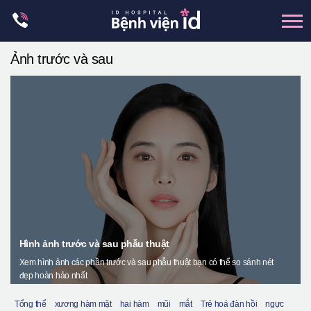
Skip
to
content
Ảnh trước và sau
xương hàm mặt
hai hàm
mũi
mắt
Trẻ hoá đàn hồi
Thẩm mỹ ngực
Trung tâm petit
Hình ảnh trước và sau phẫu thuật
Thẩm mỹ boby
Xem hình ảnh các phần trước và sau phẫu thuật bạn có thể so sánh nét
Thẩm mỹ nam giới
đẹp hoàn hảo nhất
Let Me In
Tổng thể
xương hàm mặt
hai hàm
mũi
mắt
Trẻ hoá đàn hồi
ngực