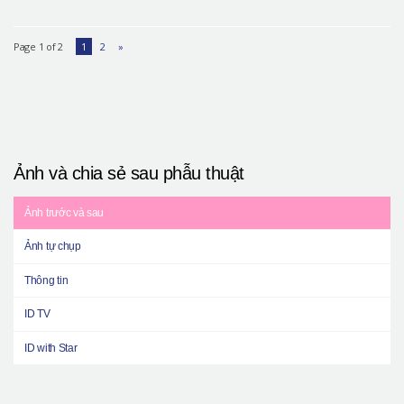
Page 1 of 2
1
2
»
Ảnh và chia sẻ sau phẫu thuật
Ảnh trước và sau
Ảnh tự chụp
Thông tin
ID TV
ID with Star