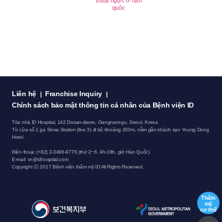
thuật ngực ở hàn
quốc
Liên hệ
Franchise Inquiry
|
|
Chính sách bảo mật thông tin cá nhân của Bệnh viện ID
Tòa nhà ID Hospital, 142 Dosan-daero, Gangnam-gu, Seoul, Korea
Từ cửa số 1 ga Sinsa Station (line 3) đi bộ khoảng 200m, nằm gần khách sạn Young Dong
Hotel.
Điện thoại: (+82) 2-3496-9776 (thứ 2~6, 9h-18h, giờ Hàn Quốc)
E-mail:
vn@idhospital.com
Copyright ⓒ 2017 Bệnh viện thẩm mỹ ID All Rights Reserved.
Thẩm
mỹ
cơ thể