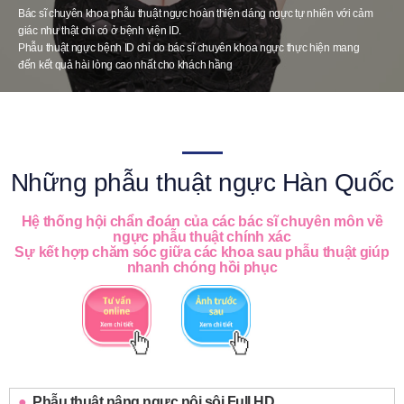
Giới thiệu bệnh viện
Bác sĩ chuyên khoa phẫu thuật ngực hoàn thiện dáng ngực tự nhiên với cảm
giác như thật chỉ có ở bệnh viện ID.
Phẫu thuật an toàn
Phẫu thuật ngực bệnh ID chỉ do bác sĩ chuyên khoa ngực thực hiện mang
đến kết quả hài lòng cao nhất cho khách hầng
Online Consultation
Real Selfie Review
Những phẫu thuật ngực Hàn Quốc
Hệ thống hội chẩn đoán của các bác sĩ chuyên môn về
ngực phẫu thuật chính xác
Sự kết hợp chăm sóc giữa các khoa sau phẫu thuật giúp
nhanh chóng hồi phục
Phẫu thuật nâng ngực nội sôi Full HD