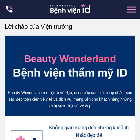
Skip
to
content
Lời chào của Viện trưởng
xương hàm mặt
hai hàm
Beauty Wonderland
mũi
Bệnh viện thẩm mỹ ID
mắt
Trẻ hoá đàn hồi
Thẩm mỹ ngực
Beauty Wonderland nơi hộị tụ vẻ đẹp, cung cấp các giải pháp chăm sóc
sắc đẹp toàn diện về y tế và dịch vụ, mang đến cho khách hàng những
Trung tâm petit
giá trị vượt trội về vẻ đẹp.
Thẩm mỹ boby
Thẩm mỹ nam giới
Không gian mang đến những khoảnh
Let Me In
khắc đẹp đẽ