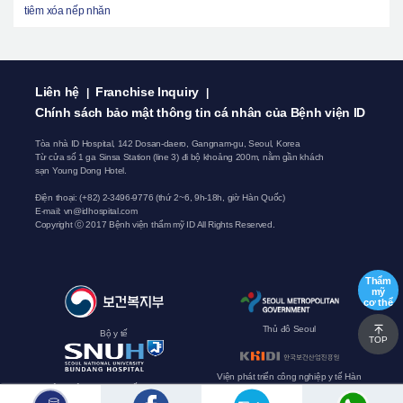
tiêm xóa nếp nhăn
Liên hệ
Franchise Inquiry
|
|
Chính sách bảo mật thông tin cá nhân của Bệnh viện ID
Tòa nhà ID Hospital, 142 Dosan-daero, Gangnam-gu, Seoul, Korea
Từ cửa số 1 ga Sinsa Station (line 3) đi bộ khoảng 200m, nằm gần khách
sạn Young Dong Hotel.
Điện thoại: (+82) 2-3496-9776 (thứ 2~6, 9h-18h, giờ Hàn Quốc)
E-mail:
vn@idhospital.com
Copyright ⓒ 2017 Bệnh viện thẩm mỹ ID All Rights Reserved.
Thẩm
mỹ
cơ thể
Thủ đô Seoul
Bộ y tế
TOP
Viện phát triển công nghiệp y tế Hàn
Bệnh viện Đại học Quốc gia Seoul
Quốc
Bundang