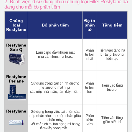
2. Bệnh viện id sử dụng nhiều chủng loại Filler Restylane đa
dạng cho mỗi bộ phận tiêm
Chủng
Độ to
loại
Bộ phận tiêm
phân
Tầng tiêm
Restylane
tử
Restylane
Sub Q
Phân
Tiêm vào tầng hạ
Làm căng đầy khuôn mặt
tử lớn
bì, tầng thượng
như cằm lẹm, má hóp..
nhất
kết mạc
Restylane
Perlane
Sử dụng trong cân chỉnh đường
Phân
Tiêm vào tầng
nét gương mặt như
tử hơi
biểu bì
các nếp nhăn sâu, làm đầy môi…
lớn
Restylane
Sử dụng trong việc cải thiện các
nếp nhăn nhỏ như nếp nhăn giữa
Phân
Tiêm vào tầng
chân mày,
tử to
giữa biểu bì
vết chân chim, tạo bọng mí baby,
vừa
làm đầy bọng mắt…