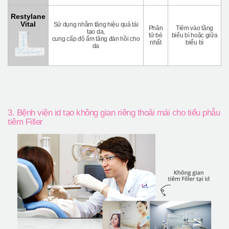
Restylane
Vital
Sử dụng nhằm tăng hiệu quả tái
Phân
Tiêm vào tầng
tạo da,
tử bé
biểu bì hoặc giữa
cung cấp độ ẩm tăng đàn hồi cho
nhất
biểu bì
da
3. Bệnh viện id tạo không gian riêng thoải mái cho tiểu phẫu
tiêm Filler