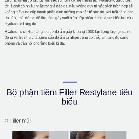
Là chất tồn tại trong thuỷ tinh thể, sụn của cơ thể chúng ta. Hyaluronic được biết
tới là chất có nhiều nhất trong tế bào da, nếu không duy trì một cách thích hợp sẽ
không thể cung cấp thành phần dinh dưỡng cho các tế bào da. Khi tuổi càng cao,
da càng mất dần đi độ ẩm, lí do gây xuất hiện nếp nhăn chính là sự thiếu hụt của
Hyaluronic trong da.
Hyaluronic có khả năng lưu trữ độ ẩm gấp khoảng 1000 lần trọng lượng của nó,
đóng vai trò như chất cung cấp độ ẩm tự nhiên trong cơ thể, làm tăng độ căng
phồng và đàn hồi cho tầng biểu bì da.
Bộ phận tiêm Filler Restylane tiêu
biểu
Filler mũi