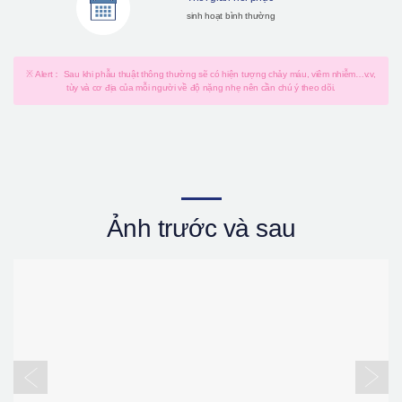
sinh hoạt bình thường
※ Alert： Sau khi phẫu thuật thông thường sẽ có hiện tượng chảy máu, viêm nhiễm…v.v,
tùy và cơ địa của mỗi người về độ nặng nhẹ nên cần chú ý theo dõi.
Ảnh trước và sau