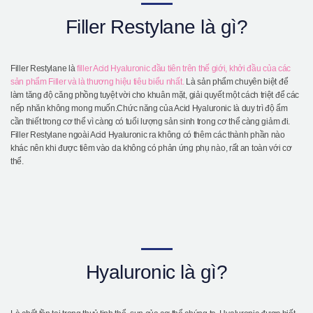
Giới thiệu bệnh viện
Filler Restylane là gì?
Phẫu thuật an toàn
Online Consultation
Filler Restylane là
filler Acid Hyaluronic đầu tiên trên thế giới, khởi đầu của các
sản phẩm Filler và là thương hiệu tiêu biểu nhất.
Là sản phẩm chuyên biệt để
Real Selfie Review
làm tăng độ căng phồng tuyệt vời cho khuân mặt, giải quyết một cách triệt để các
nếp nhăn không mong muốn.Chức năng của Acid Hyaluronic là duy trì độ ẩm
cần thiết trong cơ thể vì càng có tuổi lượng sản sinh trong cơ thể càng giảm đi.
Filler Restylane ngoài Acid Hyaluronic ra không có thêm các thành phần nào
khác nên khi được tiêm vào da không có phản ứng phụ nào, rất an toàn với cơ
thể.
Hyaluronic là gì?