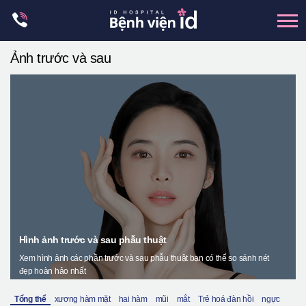
Skip
to
content
Ảnh trước và sau
xương hàm mặt
hai hàm
mũi
mắt
Trẻ hoá đàn hồi
Thẩm mỹ ngực
Trung tâm petit
Hình ảnh trước và sau phẫu thuật
Thẩm mỹ boby
Xem hình ảnh các phần trước và sau phẫu thuật bạn có thể so sánh nét
Thẩm mỹ nam giới
đẹp hoàn hảo nhất
Let Me In
Tổng thể
xương hàm mặt
hai hàm
mũi
mắt
Trẻ hoá đàn hồi
ngực