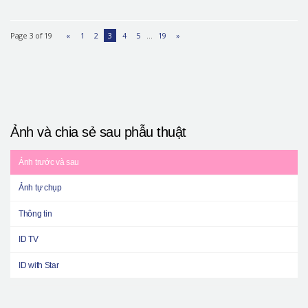
Page 3 of 19
«
1
2
3
4
5
…
19
»
Ảnh và chia sẻ sau phẫu thuật
Ảnh trước và sau
Ảnh tự chụp
Thông tin
ID TV
ID with Star